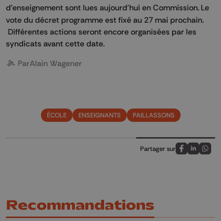
d'enseignement sont lues aujourd'hui en Commission.
Le
vote du décret programme est fixé au 27 mai prochain.
Différentes actions seront encore organisées par les
syndicats avant cette date.
Par
Alain Wagener
ÉCOLE
ENSEIGNANTS
PAILLASSONS
Partager sur
Partagez sur
Partagez 
Parta
Recommandations