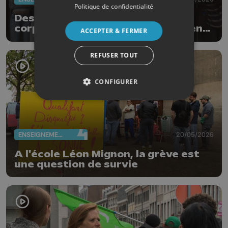
Politique de confidentialité
Des élèves rejoignent la grève du
corps enseignant : "L'enseignement
ACCEPTER & FERMER
n'est pas à vendre"
REFUSER TOUT
CONFIGURER
ENSEIGNEMENT
20/05/2026
A l'école Léon Mignon, la grève est
une question de survie