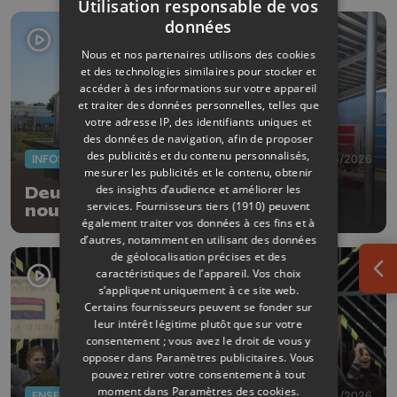
Utilisation responsable de vos
données
Nous et nos partenaires utilisons des cookies
et des technologies similaires pour stocker et
accéder à des informations sur votre appareil
et traiter des données personnelles, telles que
votre adresse IP, des identifiants uniques et
des données de navigation, afin de proposer
des publicités et du contenu personnalisés,
INFOS
27/05/2026
mesurer les publicités et le contenu, obtenir
des insights d’audience et améliorer les
Deux nouvelles classes et deux
services.
Fournisseurs tiers (1910)
peuvent
nouveaux préaux à l'école
également traiter vos données à ces fins et à
communale d'Oreye
d’autres, notamment en utilisant des données
de géolocalisation précises et des
caractéristiques de l’appareil. Vos choix
Ouv
s’appliquent uniquement à ce site web.
Certains fournisseurs peuvent se fonder sur
leur intérêt légitime plutôt que sur votre
consentement ; vous avez le droit de vous y
opposer dans
Paramètres publicitaires
. Vous
pouvez retirer votre consentement à tout
moment dans
Paramètres des cookies
.
ENSEIGNEMENT
20/05/2026