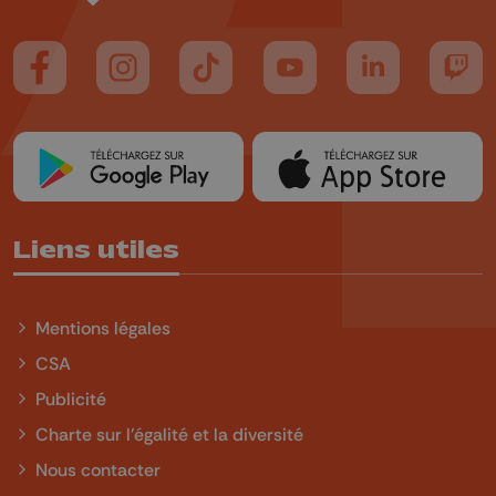
Suivez-nous sur FaceBook
Suivez-nous sur Instagram
Suivez-nous sur TikTok
Suivez-nous sur YouTube
Suivez-nous sur
Suiv
Liens utiles
Mentions légales
CSA
Publicité
Charte sur l'égalité et la diversité
Nous contacter