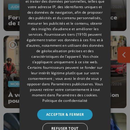
et traiter des données personnelles, telles que
votre adresse IP, des identifiants uniques et
JUDICIAIRE
04/06/2026
des données de navigation, afin de proposer
Formations fantômes: un préjudice
des publicités et du contenu personnalisés,
de 8,5 millions pour le Forem
mesurer les publicités et le contenu, obtenir
des insights d’audience et améliorer les
services.
Fournisseurs tiers (1910)
peuvent
également traiter vos données à ces fins et à
d’autres, notamment en utilisant des données
de géolocalisation précises et des
caractéristiques de l’appareil. Vos choix
Ouv
s’appliquent uniquement à ce site web.
Certains fournisseurs peuvent se fonder sur
leur intérêt légitime plutôt que sur votre
consentement ; vous avez le droit de vous y
opposer dans
Paramètres publicitaires
. Vous
MOBILITÉ
11/04/2026
pouvez retirer votre consentement à tout
À vélo dans le trafic : une formation
moment dans
Paramètres des cookies
.
pour gagner en confiance
Politique de confidentialité
ACCEPTER & FERMER
REFUSER TOUT