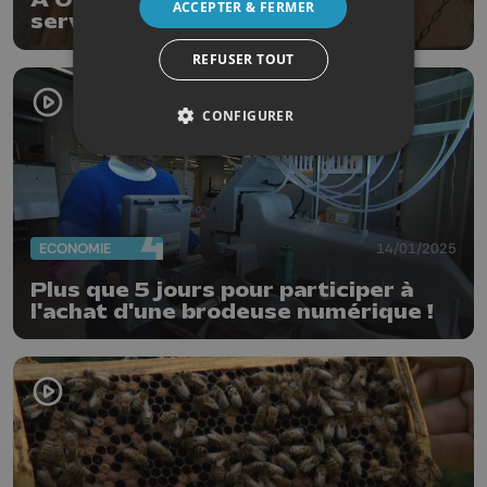
À Oupeye, des légumes en libre-
ACCEPTER & FERMER
service en échange d'un euro
REFUSER TOUT
CONFIGURER
ECONOMIE
14/01/2025
Plus que 5 jours pour participer à
l'achat d'une brodeuse numérique !