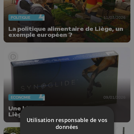
POLITIQUE
11/03/2026
La politique alimentaire de Liège, un
exemple européen ?
ECONOMIE
09/01/2026
Une biotech flamande mise sur
Liège pour révolutionner le
Utilisation responsable de vos
traitement de l’arthrose
données