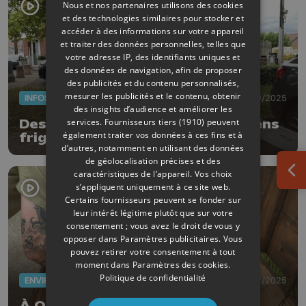
Nous et nos partenaires utilisons des cookies
et des technologies similaires pour stocker et
accéder à des informations sur votre appareil
et traiter des données personnelles, telles que
votre adresse IP, des identifiants uniques et
des données de navigation, afin de proposer
des publicités et du contenu personnalisés,
mesurer les publicités et le contenu, obtenir
INFOS
03/09/2025
des insights d’audience et améliorer les
services.
Fournisseurs tiers (1910)
peuvent
Des boîtes à livres dans des anciens
également traiter vos données à ces fins et à
frigos
d’autres, notamment en utilisant des données
de géolocalisation précises et des
caractéristiques de l’appareil. Vos choix
Ouv
s’appliquent uniquement à ce site web.
Certains fournisseurs peuvent se fonder sur
leur intérêt légitime plutôt que sur votre
consentement ; vous avez le droit de vous y
opposer dans
Paramètres publicitaires
. Vous
pouvez retirer votre consentement à tout
moment dans
Paramètres des cookies
.
Politique de confidentialité
ENVIRONNEMENT
22/07/2025