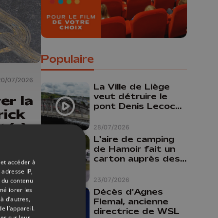
Populaire
20/07/2026
La Ville de Liège
veut détruire le
er la
pont Denis Lecocq
rick
mais manque de
té à
budget pour le
28/07/2026
faire
L'aire de camping
de Hamoir fait un
"Nos
carton auprès des
 et accéder à
t en
touristes
 adresse IP,
23/07/2026
t du contenu
méliorer les
Décès d'Agnes
à d’autres,
Flemal, ancienne
e l’appareil.
directrice de WSL
er sur leur