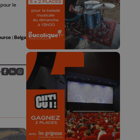
 pour le
Concours valable jusqu'au 9 août,
23h59.
urce : Belga
r
Partagez sur FaceBook
Partagez sur LinkedIn
Partagez sur Whatsapp
🎬 Concours CUT x
Les Grignoux ✨
Concours permanent - 2 places à
gagner chaque semaine !