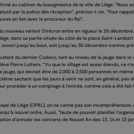
firmé au cabinet du bourgmestre de la ville de Liège. "Nous
nalysé par la police dès réception", précise-t-on. "Pour rappel,
sures en lien avec le procureur du Roi".
du nouveau variant Omicron entre en vigueur le 26 décembre.
Liège, dans sa partie située du côté de la place Saint-Lambert
sser ouvert jusqu'au bout, soit jusqu'au 30 décembre comme pré
ltent du dernier Codeco, tant au niveau de la jauge dans le v
lève Pierre Luthers. "Vu que le village est assez étendu, ce n'
 la jauge, qui devrait être de 2.000 à 2.500 personnes en mêm
blème sachant que les jours à venir ne sont, en général, pas d
r procéder à un comptage à l'entrée, comme cela a été fait 
Royal de Liège (OPRL), on ne cache pas son incompréhension, n
squ'à nouvel ordre. Aussi, "faute de pouvoir planifier l'organis
ation d'annuler les concerts de Nouvel An des 13, 14 et 15 jan