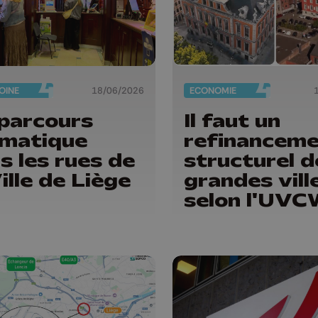
OINE
18/06/2026
ECONOMIE
parcours
Il faut un
matique
refinancem
s les rues de
structurel d
Ville de Liège
grandes vill
selon l'UV