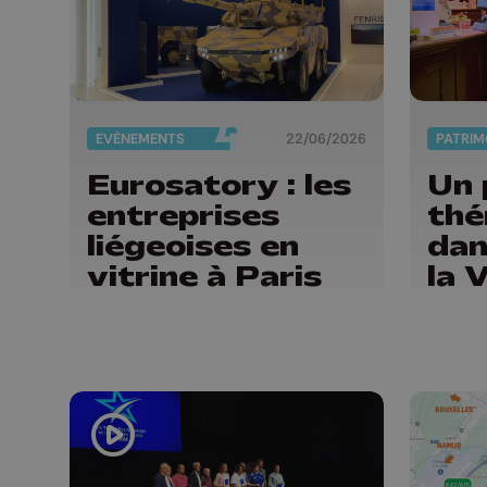
EVÈNEMENTS
22/06/2026
PATRIM
Eurosatory : les
Un 
entreprises
thé
liégeoises en
dan
vitrine à Paris
la 