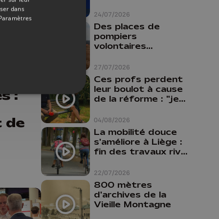
oser dans
24/07/2026
Paramètres
Des places de
pompiers
volontaires
disponibles en
province de Liège :
27/07/2026
"Un citoyen qui
03/07/2026
Ces profs perdent
n'est formé ne
leur boulot à cause
s :
peut pas nous
de la réforme : "je
aider"
travaillais bien plus
comme prof que
t de
04/08/2026
comme
La mobilité douce
pharmacienne"
s'améliore à Liège :
fin des travaux rive
gauche, pistes
cyclo-piétonnes
22/07/2026
Avroy et
800 mètres
Guillemins...
d'archives de la
Vieille Montagne