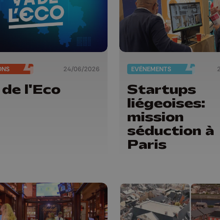
ONS
24/06/2026
EVÈNEMENTS
 de l'Eco
Startups
liégeoises:
mission
séduction à
Paris