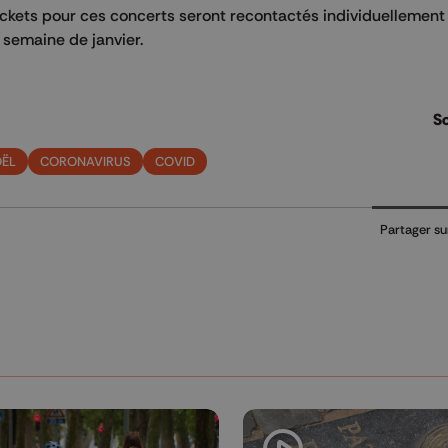
 tickets pour ces concerts seront recontactés individuellement
semaine de janvier.
So
OËL
CORONAVIRUS
COVID
Partager su