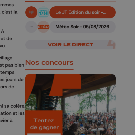
 sommes
 c'est la
Le JT Edition du soir -
En live!
05/08/2026
Météo Soir - 05/08/2026
A suivre
 A
 et de
VOIR LE DIRECT
vu.
illage
Nos concours
est pas bien
e temps
es jours de
lors de
🎁 Gagnez 5x2
i sa colère,
places pour le
ation et les
Bucolique Ferrières
vier à
Festival 🌿🎶