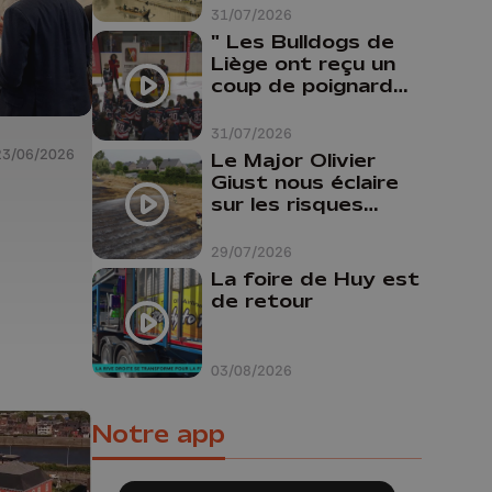
31/07/2026
" Les Bulldogs de
Liège ont reçu un
coup de poignard
dans le dos "
31/07/2026
23/06/2026
Le Major Olivier
Giust nous éclaire
sur les risques
d'incendie en
Belgique : "Un
29/07/2026
incendie comme en
La foire de Huy est
Gironde ne pourrait
de retour
pas avoir lieu chez
nous"
03/08/2026
Notre app