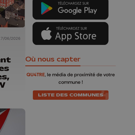
17/06/2026
ent
Où nous capter
es
es,
QU4TRE
, le média de proximité de votre
commune !
CW
LISTE DES COMMUNES