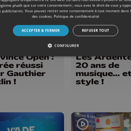
légitime plutôt que sur votre consentement ; vous avez le droit de vous y opp
 publicitaires
. Vous pouvez retirer votre consentement à tout moment dans
des cookies
.
Politique de confidentialité
ACCEPTER & FERMER
REFUSER TOUT
08/07/2026
EVÈNEMENTS
CONFIGURER
vince Open :
Les Ardente
rée réussi
20 ans de
r Gauthier
musique... e
lin !
style !