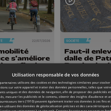
TÉ
22/07/2026
SOCIÉTÉ
mobilité
Faut-il enlev
ce s'améliore
dalle de Pat
iège : fin des
Bruel qui a é
vaux rive
nouveau
Utilisation responsable de vos données
che, pistes
dégradée ? 
partenaires utilisons des cookies et des technologies similaires pour stocker
lo-piétonnes
ouvriers son
tions sur votre appareil et traiter des données personnelles, telles que votre
oy et
vacances"
iants uniques et des données de navigation, afin de proposer des publicités e
és, mesurer les publicités et le contenu, obtenir des insights d’audience et a
llemins...
ournisseurs tiers (1910)
peuvent également traiter vos données à ces fins et 
 utilisant des données de géolocalisation précises et des caractéristiques d
s’appliquent uniquement à ce site web. Certains fournisseurs peuvent se fond