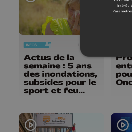
intérêt 
Paramètres
INFOS
17/07/2026
TENNIS
Actus de la
Pro
semaine : 5 ans
ent
des inondations,
pou
subsides pour le
Onc
sport et feu
d'artifice