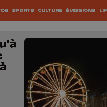
FOS
SPORTS
CULTURE
ÉMISSIONS
LI
u'à
e
 à