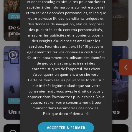
et des technologies similaires pour stocker et
accéder à des informations sur votre appareil
et traiter des données personnelles, telles que
DIVERS
27/11/2020
votre adresse IP, des identifiants uniques et
des données de navigation, afin de proposer
Des paniers de Noël remplis de
des publicités et du contenu personnalisés,
produits locaux au Moulin de
mesurer les publicités et le contenu, obtenir
Ferrières
des insights d’audience et améliorer les
services.
Fournisseurs tiers (1910)
peuvent
également traiter vos données à ces fins et à
d’autres, notamment en utilisant des données
de géolocalisation précises et des
caractéristiques de l’appareil. Vos choix
Ouv
s’appliquent uniquement à ce site web.
Certains fournisseurs peuvent se fonder sur
leur intérêt légitime plutôt que sur votre
consentement ; vous avez le droit de vous y
opposer dans
Paramètres publicitaires
. Vous
ECONOMIE
23/11/2020
pouvez retirer votre consentement à tout
moment dans
Paramètres des cookies
.
Un marché de Noël virtuel à Braives
Politique de confidentialité
ACCEPTER & FERMER