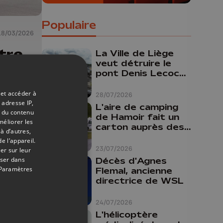
Populaire
18/03/2026
tre
La Ville de Liège
veut détruire le
un
pont Denis Lecocq
les
mais manque de
budget pour le
 et accéder à
28/07/2026
faire
 adresse IP,
L'aire de camping
t du contenu
de Hamoir fait un
méliorer les
carton auprès des
à d’autres,
touristes
e l’appareil.
23/07/2026
er sur leur
oser dans
Décès d'Agnes
Paramètres
Flemal, ancienne
directrice de WSL
24/07/2026
L'hélicoptère