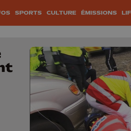
FOS
SPORTS
CULTURE
ÉMISSIONS
LI
e
nt