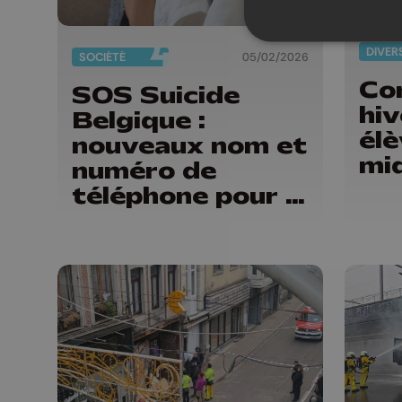
DIVER
SOCIÉTÉ
05/02/2026
Co
SOS Suicide
hiv
Belgique :
élè
nouveaux nom et
mid
numéro de
téléphone pour la
prévention du
suicide