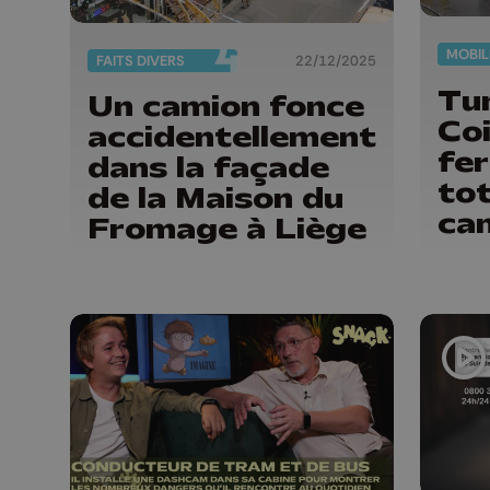
MOBIL
FAITS DIVERS
22/12/2025
Tu
Un camion fonce
Coi
accidentellement
fe
dans la façade
tot
de la Maison du
ca
Fromage à Liège