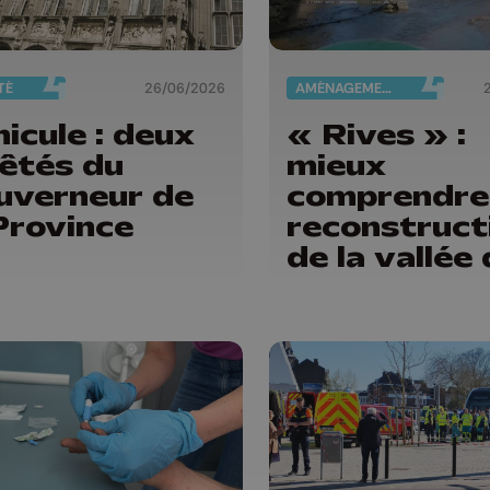
TÉ
26/06/2026
AMÉNAGEMENT DU TERRITOIRE
icule : deux
« Rives » :
rêtés du
mieux
uverneur de
comprendre 
Province
reconstruct
de la vallée 
Vesdre