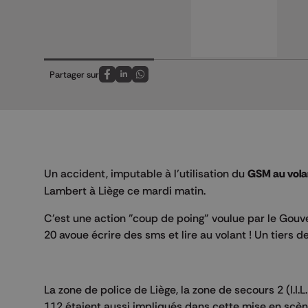
Partager sur
Partagez sur FaceBook
Partagez sur LinkedIn
Partagez sur Whatsapp
Un accident, imputable à l’utilisation du
GSM au vola
Lambert à Liège ce mardi matin.
C'est une action "coup de poing" voulue par le Gouv
20 avoue écrire des sms et lire au volant ! Un tiers
La zone de police de Liège, la zone de secours 2 (I.I.
112 étaient aussi impliqués dans cette mise en scèn