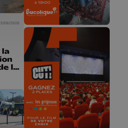
25/06/2026
la
ion
🎬 Concours CUT x
de la
Les Grignoux ✨
Concours permanent - 2 places à
gagner chaque semaine !