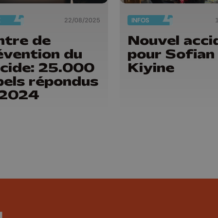
É
22/08/2025
INFOS
ntre de
Nouvel acci
évention du
pour Sofian
icide: 25.000
Kiyine
pels répondus
 2024