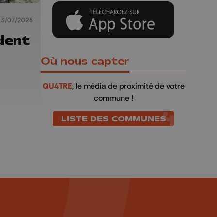
13/07/2025
dent
Où nous capter
QU4TRE
, le média de proximité de votre
commune !
LISTE DES COMMUNES