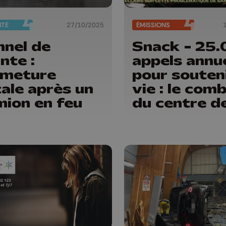
ITÉ
27/10/2025
ÉMISSIONS
nnel de
Snack - 25
nte :
appels annu
rmeture
pour souteni
ale après un
vie : le com
mion en feu
du centre d
prévention 
su*cide