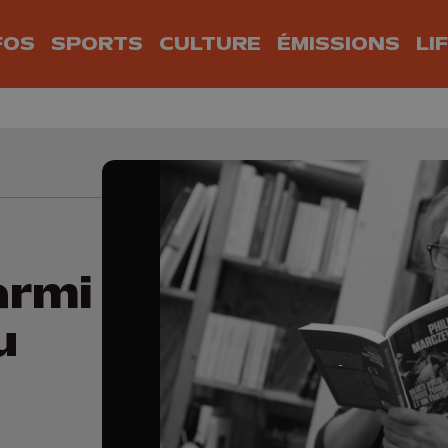
FOS
SPORTS
CULTURE
ÉMISSIONS
LI
armi
u