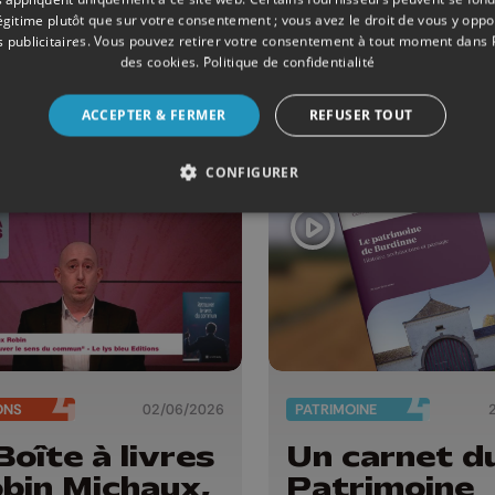
hilippe
légitime plutôt que sur votre consentement ; vous avez le droit de vous y opp
bourg,
 publicitaires
. Vous pouvez retirer votre consentement à tout moment dans
nd les usines
des cookies
.
Politique de confidentialité
taisent...
ACCEPTER & FERMER
REFUSER TOUT
rfadets
tions)
CONFIGURER
ONS
02/06/2026
PATRIMOINE
Boîte à livres
Un carnet d
obin Michaux,
Patrimoine