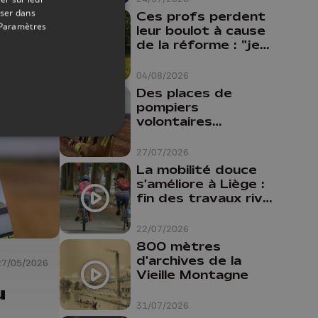
oser dans
Ces profs perdent
Paramètres
leur boulot à cause
de la réforme : "je
travaillais bien plus
comme prof que
04/08/2026
comme
Des places de
pharmacienne"
pompiers
volontaires
disponibles en
province de Liège :
27/07/2026
"Un citoyen qui
La mobilité douce
n'est formé ne
s'améliore à Liège :
peut pas nous
fin des travaux rive
aider"
gauche, pistes
cyclo-piétonnes
22/07/2026
Avroy et
800 mètres
Guillemins...
d'archives de la
27/05/2026
Vieille Montagne
u
31/07/2026