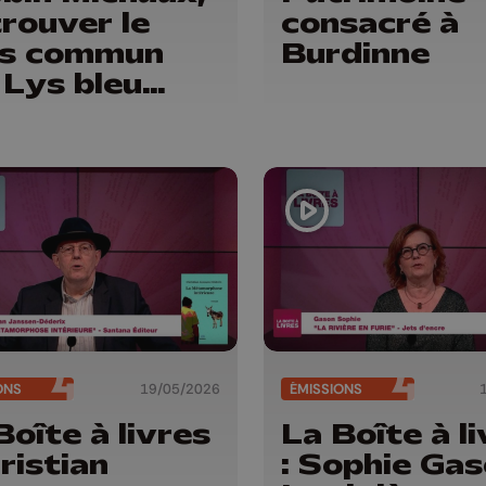
rouver le
consacré à
ns commun
Burdinne
 Lys bleu
tions)
ONS
19/05/2026
ÉMISSIONS
Boîte à livres
La Boîte à l
hristian
: Sophie Gas