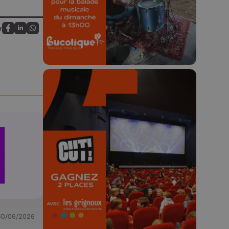
23h59.
r
Partagez sur FaceBook
Partagez sur LinkedIn
Partagez sur Whatsapp
🎬 Concours CUT x
Les Grignoux ✨
Concours permanent - 2 places à
gagner chaque semaine !
30/06/2026