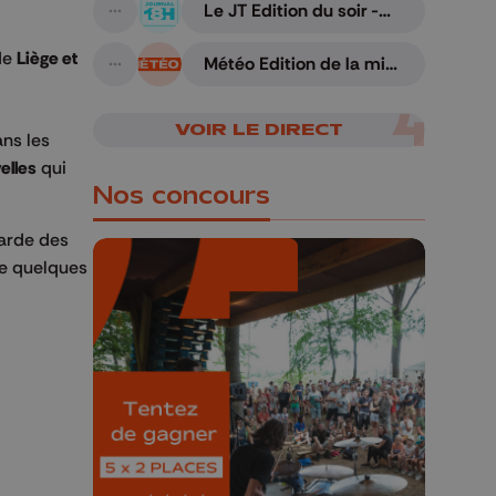
Le JT Edition du soir -
A suivre
05/08/2026
 de
Liège et
Météo Edition de la mi-
A suivre
journée - 06/08/2026
VOIR LE DIRECT
ans les
elles
qui
Nos concours
garde des
 de quelques
🎁 Gagnez 5x2
places pour le
Bucolique Ferrières
Festival 🌿🎶
Concours valable jusqu'au 9 août,