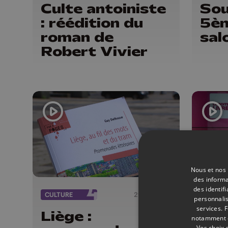
Culte antoiniste
Sou
: réédition du
5èm
roman de
sal
Robert Vivier
Nous et nos 
des informa
des identif
CULTURE
29/06/2026
ÉMISSI
personnalis
services.
F
Liège :
La 
notamment en
Vos choix 