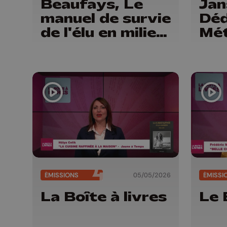
Beaufays, Le
Jan
manuel de survie
Déd
de l'élu en milieu
Mé
citoyen (Edition
int
Dominique
(Sa
Dehareng)
Edi
ÉMISSIONS
05/05/2026
ÉMISSI
La Boîte à livres
Le 