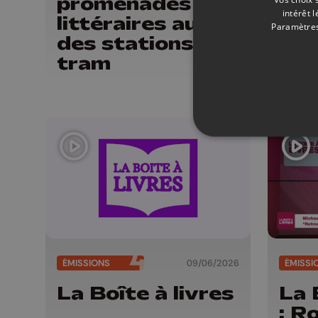
promenades
: P
intérêt 
littéraires au fil
Dim
Paramètres
des stations du
Qua
tram
se 
(Fa
Edi
ÉMISSIONS
09/06/2026
ÉMISSI
La Boîte à livres
La 
: R