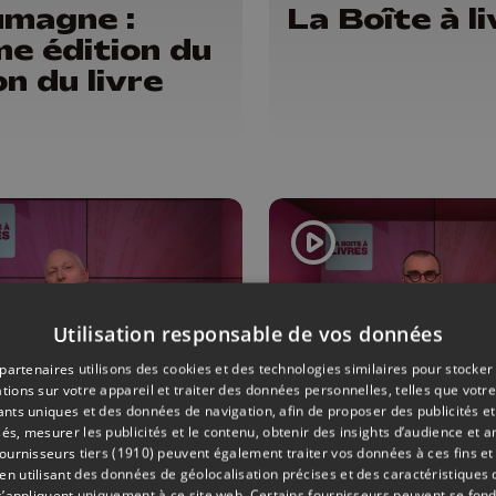
magne :
La Boîte à l
e édition du
on du livre
Utilisation responsable de vos données
partenaires utilisons des cookies et des technologies similaires pour stocker
tions sur votre appareil et traiter des données personnelles, telles que votre
iants uniques et des données de navigation, afin de proposer des publicités e
ONS
23/06/2026
ÉMISSIONS
és, mesurer les publicités et le contenu, obtenir des insights d’audience et a
ournisseurs tiers (1910)
peuvent également traiter vos données à ces fins et 
Boîte à livres
La Boîte à l
 utilisant des données de géolocalisation précises et des caractéristiques d
s’appliquent uniquement à ce site web. Certains fournisseurs peuvent se fond