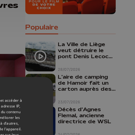
ivres
Populaire
La Ville de Liège
veut détruire le
pont Denis Lecocq
mais manque de
budget pour le
28/07/2026
faire
L'aire de camping
de Hamoir fait un
carton auprès des
touristes
 et accéder à
23/07/2026
 adresse IP,
Décès d'Agnes
t du contenu
Flemal, ancienne
16/06/2026
méliorer les
directrice de WSL
à d’autres,
ivres
e l’appareil.
24/07/2026
er sur leur