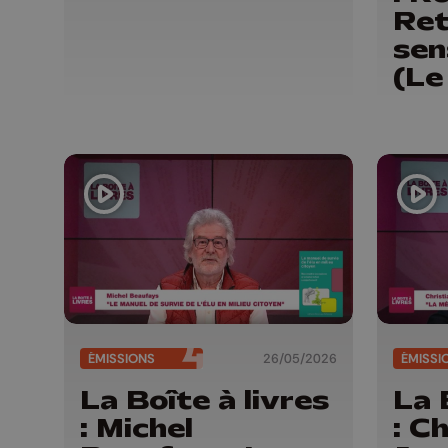
Ret
se
(Le
Edi
ÉMISSIONS
26/05/2026
ÉMISSI
La Boîte à livres
La 
: Michel
: C