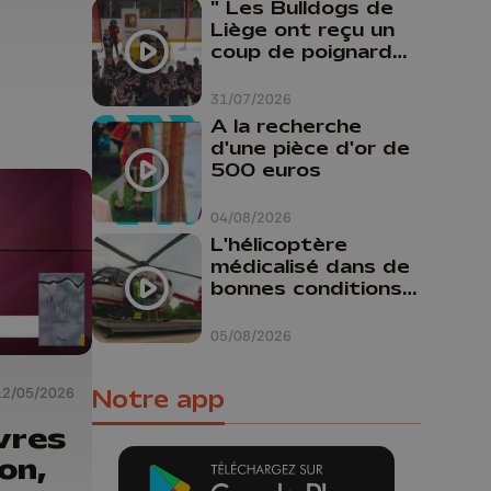
" Les Bulldogs de
Liège ont reçu un
coup de poignard
dans le dos "
31/07/2026
A la recherche
d'une pièce d'or de
500 euros
04/08/2026
L'hélicoptère
médicalisé dans de
bonnes conditions à
Oupeye
05/08/2026
12/05/2026
Notre app
ivres
on,