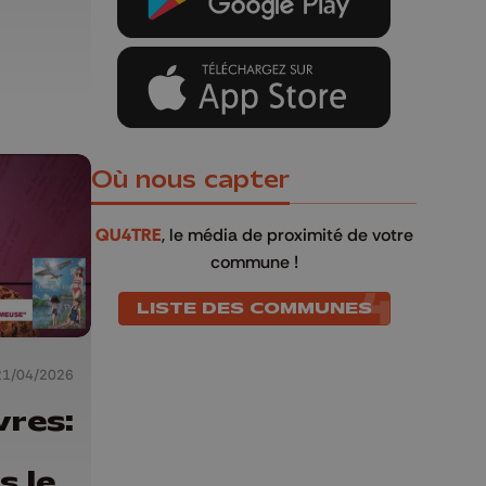
n
Où nous capter
QU4TRE
, le média de proximité de votre
commune !
LISTE DES COMMUNES
21/04/2026
vres:
s le