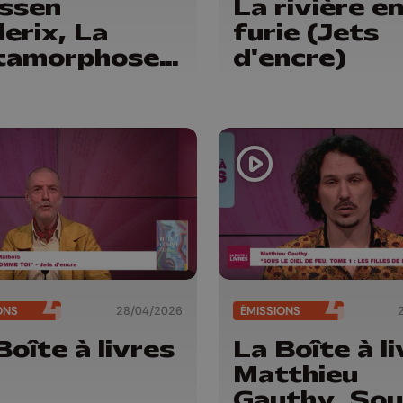
ssen
La rivière e
erix, La
furie (Jets
tamorphose
d'encre)
érieure
ntana
teur)
ONS
28/04/2026
ÉMISSIONS
Boîte à livres
La Boîte à li
Matthieu
Gauthy, Sou