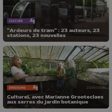
CULTURE
24/05/2025
"Ardeurs de tram" : 23 auteurs, 23
stations, 23 nouvelles
ÉMISSIONS
23/05/2025
CultureL avec Marianne Grooteclaes
aux serres du jardin botanique