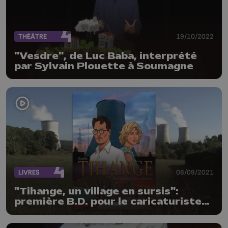
THÉÂTRE
19/10/2022
"Vesdre", de Luc Baba, interprété
par Sylvain Plouette à Soumagne
LIVRES
08/09/2021
"Tihange, un village en sursis":
première B.D. pour le caricaturiste
Gauthy