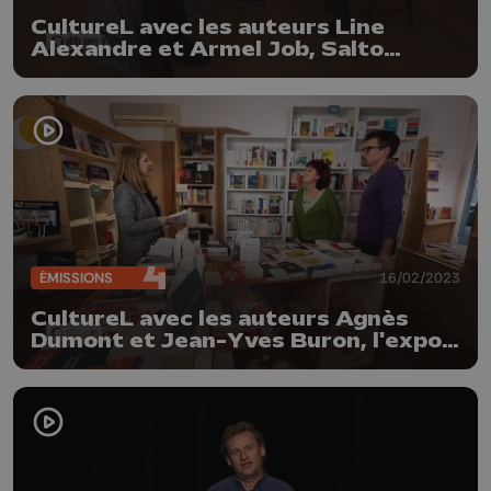
CultureL avec les auteurs Line
Alexandre et Armel Job, Salto
Vocale de Bernard Massuir et la
Cogephoto Galerie
ÉMISSIONS
16/02/2023
CultureL avec les auteurs Agnès
Dumont et Jean-Yves Buron, l'expo
Humanescences et Camera-etc au
Festival Anima