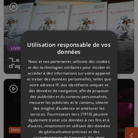
Utilisation responsable de vos
LIVRES
05/06/2021
données
"Le cuisinier se poile" le recueil
Nous et nos partenaires utilisons des cookies
d'aphorismes d'Etienne Pichault
et des technologies similaires pour stocker et
accéder à des informations sur votre appareil
et traiter des données personnelles, telles que
votre adresse IP, des identifiants uniques et
des données de navigation, afin de proposer
des publicités et du contenu personnalisés,
mesurer les publicités et le contenu, obtenir
des insights d’audience et améliorer les
services.
Fournisseurs tiers (1910)
peuvent
également traiter vos données à ces fins et à
d’autres, notamment en utilisant des données
ÉMISSIONS
03/06/2021
de géolocalisation précises et des
caractéristiques de l’appareil. Vos choix