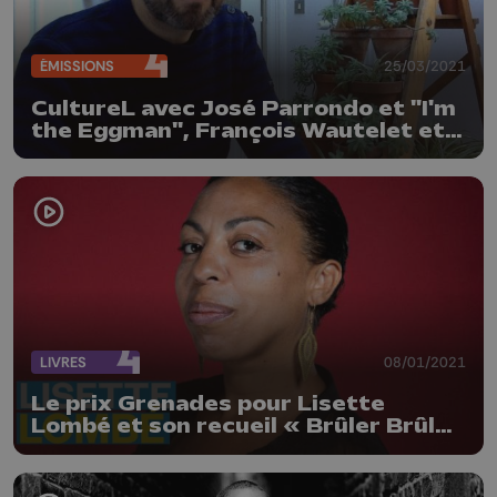
ÉMISSIONS
25/03/2021
CultureL avec José Parrondo et "I'm
the Eggman", François Wautelet et
Art au Centre
LIVRES
08/01/2021
Le prix Grenades pour Lisette
Lombé et son recueil « Brûler Brûler
Brûler »