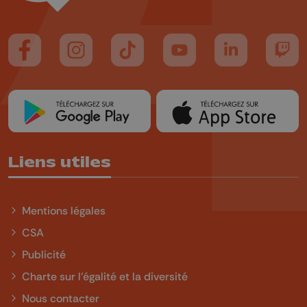
Suivez-nous sur FaceBook
Suivez-nous sur Instagram
Suivez-nous sur TikTok
Suivez-nous sur YouTube
Suivez-nous sur
Suiv
Liens utiles
Mentions légales
CSA
Publicité
Charte sur l'égalité et la diversité
Nous contacter