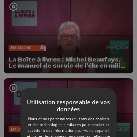
ÉMISSIONS
26/05/2026
La Boîte à livres : Michel Beaufays,
Le manuel de survie de l'élu en milieu
citoyen (Edition Dominique
Dehareng)
Utilisation responsable de vos
données
Nous et nos partenaires utilisons des cookies
et des technologies similaires pour stocker et
ÉMISSIONS
19/05/2026
accéder à des informations sur votre appareil
et traiter des données personnelles, telles que