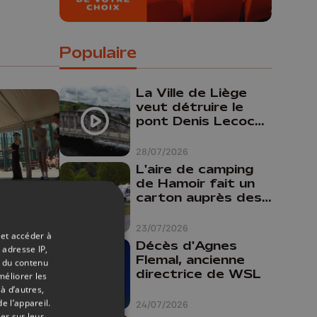
Populaire
La Ville de Liège
veut détruire le
pont Denis Lecocq
mais manque de
budget pour le
28/07/2026
faire
L'aire de camping
de Hamoir fait un
carton auprès des
touristes
23/07/2026
20/06/2026
 et accéder à
Décès d'Agnes
 adresse IP,
Flemal, ancienne
t du contenu
directrice de WSL
méliorer les
a
à d’autres,
uy
e l’appareil.
24/07/2026
er sur leur