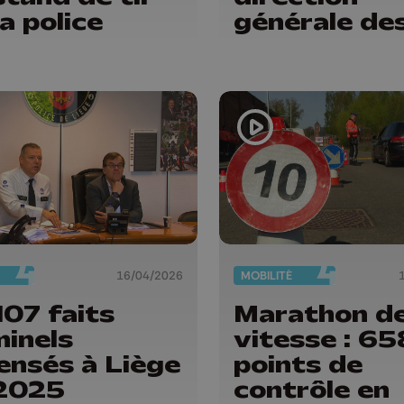
la police
générale de
prisons !
16/04/2026
MOBILITÉ
107 faits
Marathon de
minels
vitesse : 65
ensés à Liège
points de
2025
contrôle en