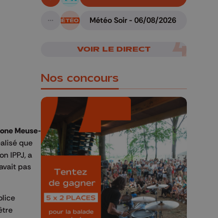
En live!
06/08/2026
Météo Soir - 06/08/2026
A suivre
VOIR LE DIRECT
Nos concours
zone Meuse-
éalisé que
🎁 Gagnez 5x2
n IPPJ, a
places pour le
avait pas
Bucolique Ferrières
Festival 🌿🎶
olice
Concours valable jusqu'au 9 août,
être