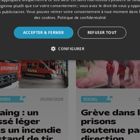
dentes
légitime plutôt que sur votre consentement ; vous avez le droit de vous y opp
 publicitaires
. Vous pouvez retirer votre consentement à tout moment dans
des cookies
.
Politique de confidentialité
ACCEPTER & FERMER
REFUSER TOUT
CONFIGURER
DIVERS
05/06/2026
SOCIAL
aing : un
Grève dans 
ssé léger
prisons
s un incendie
soutenue par
stand de tir
direction