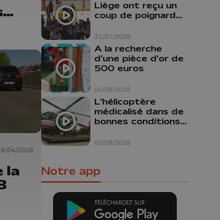
Liège ont reçu un
s
coup de poignard
dans le dos "
31/07/2026
A la recherche
d'une pièce d'or de
500 euros
04/08/2026
L'hélicoptère
médicalisé dans de
bonnes conditions à
Oupeye
05/08/2026
16/04/2026
 la
Notre app
8