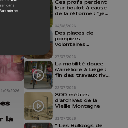
Ces profs perdent
oser dans
leur boulot à cause
Paramètres
de la réforme : "je
travaillais bien plus
comme prof que
04/08/2026
comme
Des places de
pharmacienne"
pompiers
volontaires
disponibles en
province de Liège :
27/07/2026
"Un citoyen qui
La mobilité douce
n'est formé ne
s'améliore à Liège :
peut pas nous
fin des travaux rive
aider"
gauche, pistes
cyclo-piétonnes
22/07/2026
11/05/2026
Avroy et
800 mètres
Guillemins...
d'archives de la
les
Vieille Montagne
 la
31/07/2026
" Les Bulldogs de