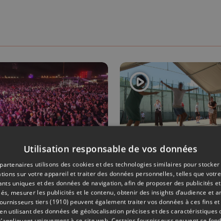
Utilisation responsable de vos données
AIRE
29/06/2026
SOCIÉTÉ
partenaires utilisons des cookies et des technologies similaires pour stocker
tions sur votre appareil et traiter des données personnelles, telles que votre
 contrôles
Evasion
iants uniques et des données de navigation, afin de proposer des publicités e
és, mesurer les publicités et le contenu, obtenir des insights d’audience et a
i-drogues
musicale à l
ournisseurs tiers (1910)
peuvent également traiter vos données à ces fins et 
forcés aux
prison de H
 utilisant des données de géolocalisation précises et des caractéristiques d
s’appliquent uniquement à ce site web. Certains fournisseurs peuvent se fond