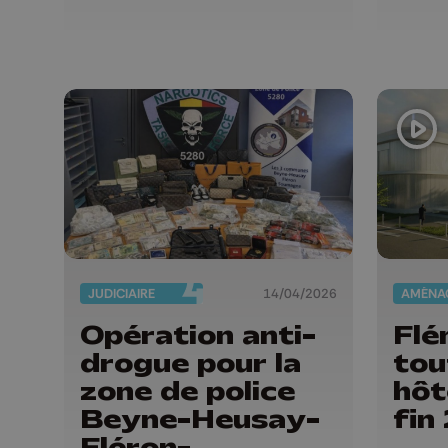
JUDICIAIRE
14/04/2026
Opération anti-
Flé
drogue pour la
tou
zone de police
hôt
Beyne-Heusay-
fin
Fléron-