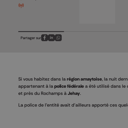
Partager sur
Partagez sur FaceBook
Partagez sur LinkedIn
Partagez sur Whatsapp
Si vous habitez dans la
région amaytoise
, la nuit der
appartenant à la
police fédérale
a été utilisé dans le
et près du Rochamps à
Jehay
.
La police de l'entité avait d'ailleurs apporté ces que