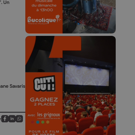
23h59.
". Un
🎬 Concours CUT x
Les Grignoux ✨
ane Savaris
Concours permanent - 2 places à
gagner chaque semaine !
r
Partagez sur FaceBook
Partagez sur LinkedIn
Partagez sur Whatsapp