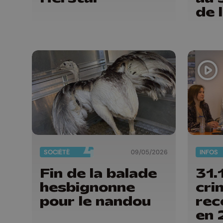
de 
SOCIÉTÉ
09/05/2026
INFOS
Fin de la balade
31.
hesbignonne
cri
pour le nandou
rec
en 