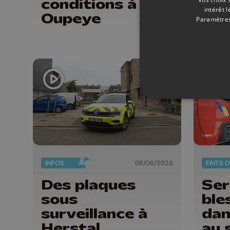
conditions à
Ar
intérêt 
Oupeye
Paramètres
INFOS
08/06/2026
FAITS 
Des plaques
Ser
sous
ble
surveillance à
dan
Herstal
au 