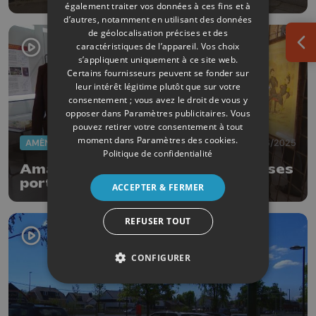
également traiter vos données à ces fins et à
d’autres, notamment en utilisant des données
de géolocalisation précises et des
caractéristiques de l’appareil. Vos choix
Ouv
s’appliquent uniquement à ce site web.
Certains fournisseurs peuvent se fonder sur
leur intérêt légitime plutôt que sur votre
consentement ; vous avez le droit de vous y
opposer dans
Paramètres publicitaires
. Vous
pouvez retirer votre consentement à tout
moment dans
Paramètres des cookies
.
AMÉNAGEMENT DU TERRITOIRE
13/06/2025
Politique de confidentialité
Amay : le Musée du Génie rouvre ses
portes après 8 ans de fermeture
ACCEPTER & FERMER
REFUSER TOUT
CONFIGURER