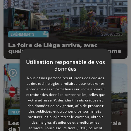
EVÈNEMENTS
26/09/2025
La foire de Liège arrive, avec
quelques nouveautés au programme
Utilisation responsable de vos
données
Nous et nos partenaires utilisons des cookies
et des technologies similaires pour stocker et
accéder à des informations sur votre appareil
et traiter des données personnelles, telles que
votre adresse IP, des identifiants uniques et
des données de navigation, afin de proposer
des publicités et du contenu personnalisés,
INFOS
01/07/2025
mesurer les publicités et le contenu, obtenir
des insights d’audience et améliorer les
Les militaires de retour à la centrale
services.
Fournisseurs tiers (1910)
peuvent
de Tihange