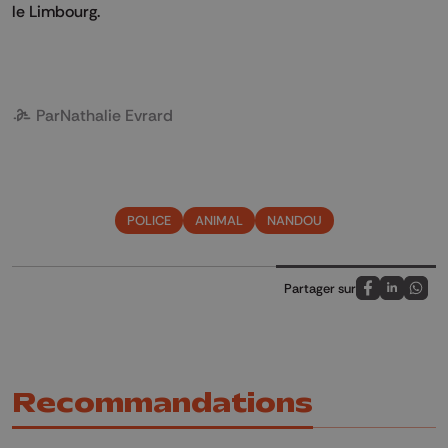
le Limbourg.
Par
Nathalie Evrard
POLICE
ANIMAL
NANDOU
Partager sur
Partagez sur
Partagez 
Parta
Recommandations