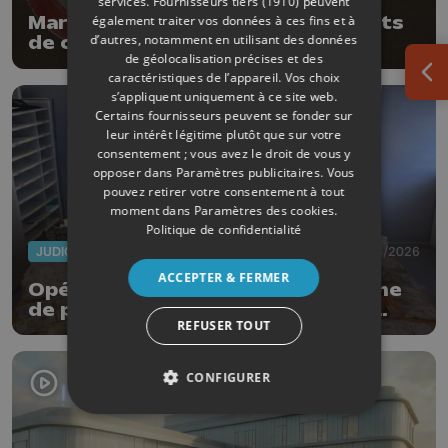
services.
Fournisseurs tiers (1910)
peuvent
également traiter vos données à ces fins et à
Marathon de la vitesse : 658 points
d’autres, notamment en utilisant des données
de contrôle en Belgique
de géolocalisation précises et des
caractéristiques de l’appareil. Vos choix
Ouv
s’appliquent uniquement à ce site web.
Certains fournisseurs peuvent se fonder sur
leur intérêt légitime plutôt que sur votre
consentement ; vous avez le droit de vous y
opposer dans
Paramètres publicitaires
. Vous
pouvez retirer votre consentement à tout
moment dans
Paramètres des cookies
.
Politique de confidentialité
JUDICIAIRE
14/04/2026
ACCEPTER & FERMER
Opération anti-drogue pour la zone
de police Beyne-Heusay-Fléron-
REFUSER TOUT
Soumagne
CONFIGURER