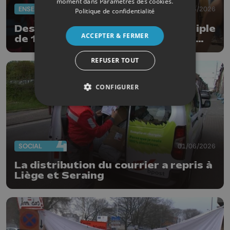
moment dans
Paramètres des cookies
.
ENSEIGNEMENT
01/06/2026
Politique de confidentialité
Des enseignants débutent un périple
ACCEPTER & FERMER
de 168 km à vélo pour livrer leurs
revendications
REFUSER TOUT
CONFIGURER
SOCIAL
01/06/2026
La distribution du courrier a repris à
Liège et Seraing