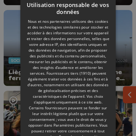
Utilisation responsable de vos
données
Nous et nos partenaires utilisons des cookies
et des technologies similaires pour stocker et
accéder à des informations sur votre appareil
et traiter des données personnelles, telles que
votre adresse IP, des identifiants uniques et
des données de navigation, afin de proposer
des publicités et du contenu personnalisés,
SOCIAL
02/06/2026
mesurer les publicités et le contenu, obtenir
des insights d’audience et améliorer les
Liège Airport : Skeyes annonce une
services.
Fournisseurs tiers (1910)
peuvent
fermeture totale de l'espace aérien
également traiter vos données à ces fins et à
belge
d’autres, notamment en utilisant des données
de géolocalisation précises et des
caractéristiques de l’appareil. Vos choix
Ouv
s’appliquent uniquement à ce site web.
Certains fournisseurs peuvent se fonder sur
leur intérêt légitime plutôt que sur votre
consentement ; vous avez le droit de vous y
opposer dans
Paramètres publicitaires
. Vous
pouvez retirer votre consentement à tout