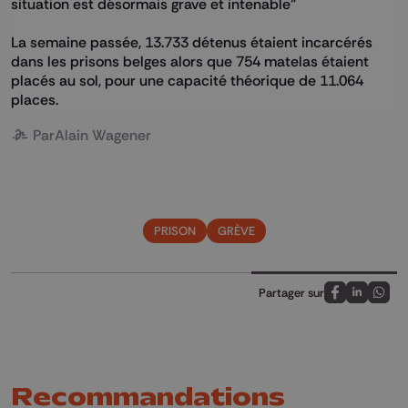
situation est désormais grave et intenable"
La semaine passée, 13.733 détenus étaient incarcérés
dans les prisons belges alors que 754 matelas étaient
placés au sol, pour une capacité théorique de 11.064
places.
Par
Alain Wagener
PRISON
GRÈVE
Partager sur
Partagez sur
Partagez 
Parta
Recommandations