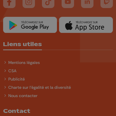
Suivez-nous sur FaceBook
Suivez-nous sur Instagram
Suivez-nous sur TikTok
Suivez-nous sur YouTube
Suivez-nous sur
Suiv
Liens utiles
Mentions légales
CSA
Publicité
Charte sur l'égalité et la diversité
Nous contacter
Contact