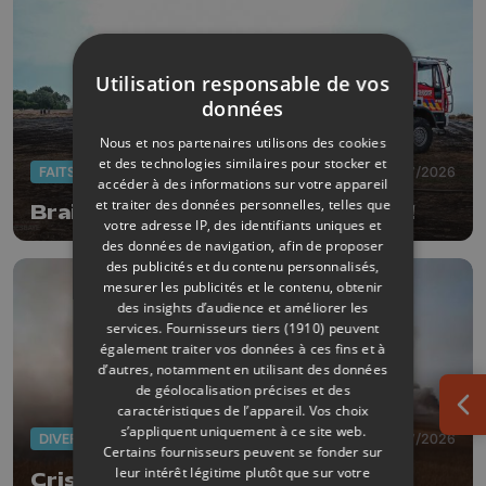
Utilisation responsable de vos
données
Nous et nos partenaires utilisons des cookies
et des technologies similaires pour stocker et
FAITS DIVERS
14/07/2026
accéder à des informations sur votre appareil
et traiter des données personnelles, telles que
Braives : un champs de lin en feu !
votre adresse IP, des identifiants uniques et
des données de navigation, afin de proposer
des publicités et du contenu personnalisés,
mesurer les publicités et le contenu, obtenir
des insights d’audience et améliorer les
services.
Fournisseurs tiers (1910)
peuvent
également traiter vos données à ces fins et à
d’autres, notamment en utilisant des données
de géolocalisation précises et des
caractéristiques de l’appareil. Vos choix
Ouv
s’appliquent uniquement à ce site web.
DIVERS
10/07/2026
Certains fournisseurs peuvent se fonder sur
leur intérêt légitime plutôt que sur votre
Crisnée : incendie dans les