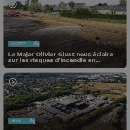
SOCIÉTÉ
29/07/2026
Le Major Olivier Giust nous éclaire
sur les risques d'incendie en
Belgique : "Un incendie comme en
Gironde ne pourrait pas avoir lieu
chez nous"
INFOS
29/07/2026