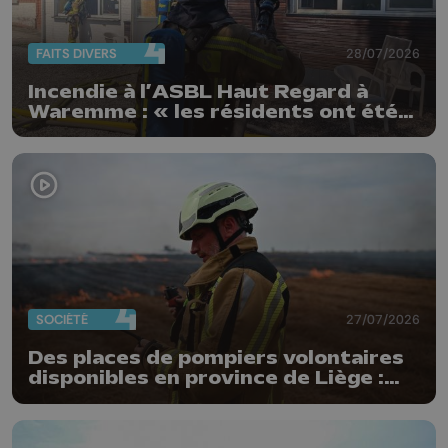
FAITS DIVERS
28/07/2026
Incendie à l’ASBL Haut Regard à
Waremme : « les résidents ont été
évacués à temps »
SOCIÉTÉ
27/07/2026
Des places de pompiers volontaires
disponibles en province de Liège :
"Un citoyen qui n'est formé ne peut
pas nous aider"