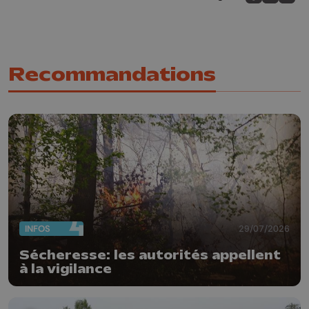
Partagez sur
Partagez 
Parta
Recommandations
INFOS
29/07/2026
Sécheresse: les autorités appellent
à la vigilance