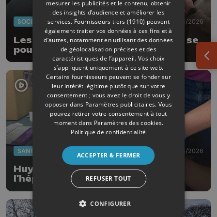
mesurer les publicités et le contenu, obtenir
des insights d’audience et améliorer les
services.
Fournisseurs tiers (1910)
peuvent
SOCIÉTÉ
20/03/2026
également traiter vos données à ces fins et à
Les 24H vélo au profit du Televie se
d’autres, notamment en utilisant des données
poursuivent au CHU de Liège
de géolocalisation précises et des
caractéristiques de l’appareil. Vos choix
Ouv
s’appliquent uniquement à ce site web.
Certains fournisseurs peuvent se fonder sur
leur intérêt légitime plutôt que sur votre
consentement ; vous avez le droit de vous y
opposer dans
Paramètres publicitaires
. Vous
pouvez retirer votre consentement à tout
moment dans
Paramètres des cookies
.
Politique de confidentialité
SANTÉ
18/03/2026
ACCEPTER & FERMER
Huy sensibilise au dépistage de
l'hépatite C
REFUSER TOUT
CONFIGURER