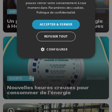
pouvez retirer votre consentement à tout
moment dans
Paramètres des cookies
.
AMÉNAGEMENT DU TERRITOIRE
03/02/2026
Politique de confidentialité
Un projet de communauté d'énergie
ACCEPTER & FERMER
à Héron, Burdinne, Wanze et Braives
REFUSER TOUT
CONFIGURER
SOCIÉTÉ
30/12/2025
Nouvelles heures creuses pour
consommer de l'énergie