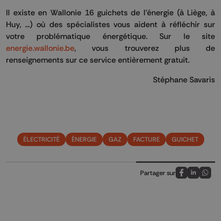
Il existe en Wallonie 16 guichets de l’énergie (à Liège, à
Huy, ...) où des spécialistes vous aident à réfléchir sur
votre problématique énergétique. Sur le site
energie.wallonie.be
, vous trouverez plus de
renseignements sur ce service entièrement gratuit.
Stéphane Savaris
ÉLECTRICITÉ
ÉNERGIE
GAZ
FACTURE
GUICHET
Partager sur
Partagez sur
Partagez 
Parta