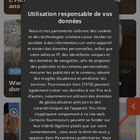
L'HELMo Gramme célèbre les 200
ans de Zénobe Gramme par un
"Dynamo Day"
Utilisation responsable de vos
données
Nous et nos partenaires utilisons des cookies
et des technologies similaires pour stocker et
accéder à des informations sur votre appareil
et traiter des données personnelles, telles que
votre adresse IP, des identifiants uniques et
des données de navigation, afin de proposer
des publicités et du contenu personnalisés,
ECONOMIE
24/03/2026
mesurer les publicités et le contenu, obtenir
des insights d’audience et améliorer les
Wanze relance son appel à projets
services.
Fournisseurs tiers (1910)
peuvent
durables
également traiter vos données à ces fins et à
d’autres, notamment en utilisant des données
de géolocalisation précises et des
caractéristiques de l’appareil. Vos choix
Ouv
s’appliquent uniquement à ce site web.
Certains fournisseurs peuvent se fonder sur
leur intérêt légitime plutôt que sur votre
consentement ; vous avez le droit de vous y
opposer dans
Paramètres publicitaires
. Vous