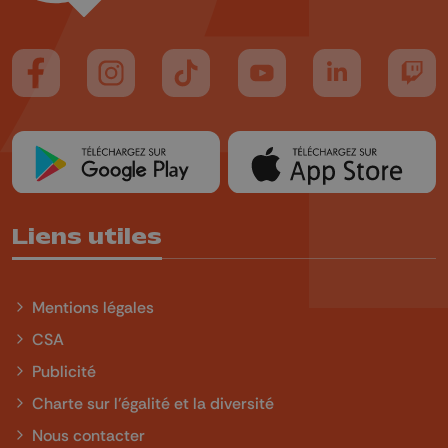
Suivez-nous sur FaceBook
Suivez-nous sur Instagram
Suivez-nous sur TikTok
Suivez-nous sur YouTube
Suivez-nous sur
Suiv
Liens utiles
Mentions légales
CSA
Publicité
Charte sur l'égalité et la diversité
Nous contacter