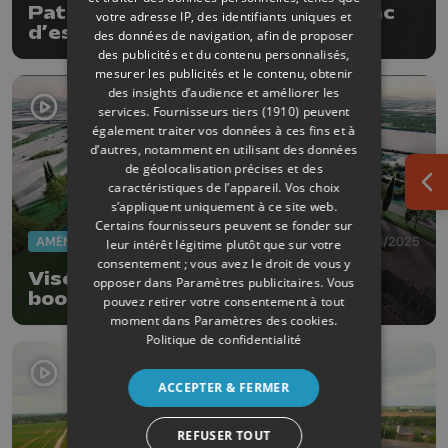
Pathon développe son propre banc
votre adresse IP, des identifiants uniques et
d’essai pour pompes à chaleur
des données de navigation, afin de proposer
des publicités et du contenu personnalisés,
mesurer les publicités et le contenu, obtenir
des insights d’audience et améliorer les
services.
Fournisseurs tiers (1910)
peuvent
également traiter vos données à ces fins et à
d’autres, notamment en utilisant des données
de géolocalisation précises et des
caractéristiques de l’appareil. Vos choix
Ouv
s’appliquent uniquement à ce site web.
Certains fournisseurs peuvent se fonder sur
AMÉNAGEMENT DU TERRITOIRE
05/06/2025
leur intérêt légitime plutôt que sur votre
consentement ; vous avez le droit de vous y
Visé : un parc à batteries pour
opposer dans
Paramètres publicitaires
. Vous
booster l'énergie renouvelable
pouvez retirer votre consentement à tout
moment dans
Paramètres des cookies
.
Politique de confidentialité
ACCEPTER & FERMER
REFUSER TOUT