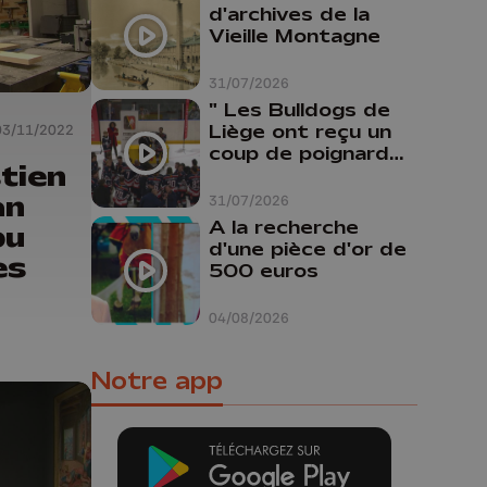
d'archives de la
Vieille Montagne
31/07/2026
" Les Bulldogs de
Liège ont reçu un
03/11/2022
coup de poignard
tien
dans le dos "
an
31/07/2026
A la recherche
pu
d'une pièce d'or de
es
500 euros
04/08/2026
Notre app