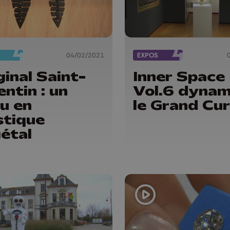
04/02/2021
EXPOS
ginal Saint-
Inner Space
entin : un
Vol.6 dynam
ou en
le Grand Cur
stique
étal