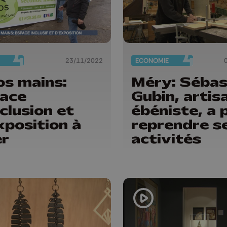
23/11/2022
ECONOMIE
os mains:
Méry: Sébas
ace
Gubin, artis
nclusion et
ébéniste, a 
xposition à
reprendre s
er
activités