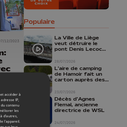
Populaire
La Ville de Liège
07/12/2023
veut détruire le
pont Denis Lecocq
n:
mais manque de
e
budget pour le
28/07/2026
faire
vec
L'aire de camping
de Hamoir fait un
carton auprès des
touristes
23/07/2026
 et accéder à
Décès d'Agnes
 adresse IP,
Flemal, ancienne
t du contenu
directrice de WSL
méliorer les
à d’autres,
e l’appareil.
24/07/2026
er sur leur