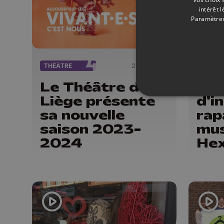
intérêt 
Paramètres
THÉÂTRE
22/05/2023
MUSÉE
Le Théâtre de
6 m
Liège présente
d'i
sa nouvelle
rap
saison 2023-
mu
2024
He
Wa