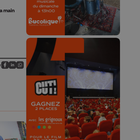
23h59.
la main
r
Partagez sur FaceBook
Partagez sur LinkedIn
Partagez sur Whatsapp
🎬 Concours CUT x
Les Grignoux ✨
Concours permanent - 2 places à
gagner chaque semaine !