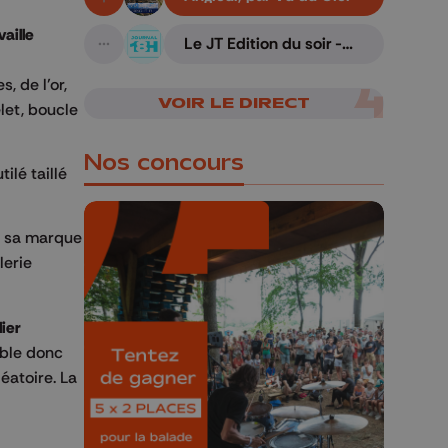
En live!
vaille
Le JT Edition du soir -
A suivre
07/08/2026
, de l’or,
VOIR LE DIRECT
elet, boucle
Nos concours
ilé taillé
 sa marque
lerie
🎁 Gagnez 5x2
lier
places pour le
ible donc
Bucolique Ferrières
éatoire. La
Festival 🌿🎶
Concours valable jusqu'au 9 août,