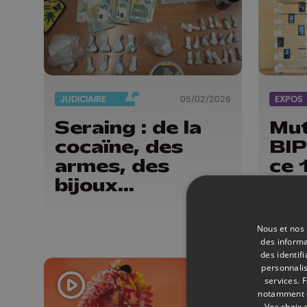
JUDICIAIRE
05/02/2026
EXPOS
Seraing : de la
Mut
cocaïne, des
BI
armes, des
ce 
bijoux...
l'a
bib
Chi
Nous et nos 
des informa
des identif
personnalis
services.
F
notamment en
Vos choix 