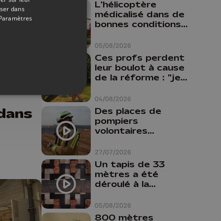
L'hélicoptère
oser dans
médicalisé dans de
Paramètres
bonnes conditions à
Oupeye
05/08/2026
Ces profs perdent
15/02/2023
leur boulot à cause
de la réforme : "je
t
travaillais bien plus
comme prof que
04/08/2026
comme
 dans
Des places de
pharmacienne"
pompiers
volontaires
disponibles en
province de Liège :
27/07/2026
"Un citoyen qui
Un tapis de 33
n'est formé ne
mètres a été
peut pas nous
déroulé à la
aider"
Cathédrale de
Liège
05/08/2026
800 mètres