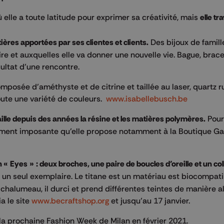
 elle a toute latitude pour exprimer sa créativité, mais
elle tra
ières apportées par ses clientes et clients.
Des bijoux de familles
oire et auxquelles elle va donner une nouvelle vie. Bague, brac
ésultat d’une rencontre.
posée d’améthyste et de citrine et taillée au laser, quartz rut
toute une variété de couleurs.
www.isabellebusch.be
aille depuis des années la résine et les matières polymères.
Pour
ativement imposante qu’elle propose notamment à la Boutique Ga
on « Eyes » : deux broches, une paire de boucles d’oreille et un col
 un seul exemplaire. Le titane est un matériau est biocompat
u chalumeau, il durci et prend différentes teintes de manière al
a le site
www.becraftshop.org
et jusqu’au 17 janvier.
 la prochaine Fashion Week de Milan en février 2021.