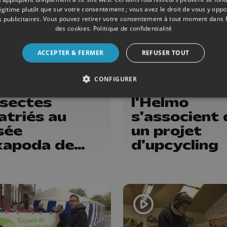
légitime plutôt que sur votre consentement ; vous avez le droit de vous y opp
 publicitaires
. Vous pouvez retirer votre consentement à tout moment dans
des cookies
.
Politique de confidentialité
ACCEPTER & FERMER
REFUSER TOUT
22/02/2023
ENVIRONNEMENT
CONFIGURER
illions
Decathlon e
nsectes
l'Helmo
atriés au
s'associent
sée
un projet
xapoda de
d'upcycling
remme