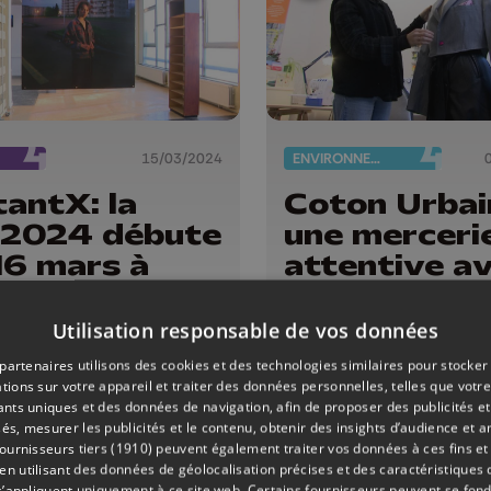
15/03/2024
ENVIRONNEMENT
antX: la
Coton Urbai
P2024 débute
une merceri
16 mars à
attentive a
ncienne
ses propres
liothèque des
valeurs
Utilisation responsable de vos données
roux
partenaires utilisons des cookies et des technologies similaires pour stocker
tions sur votre appareil et traiter des données personnelles, telles que votre
iants uniques et des données de navigation, afin de proposer des publicités e
és, mesurer les publicités et le contenu, obtenir des insights d’audience et a
ournisseurs tiers (1910)
peuvent également traiter vos données à ces fins et 
 utilisant des données de géolocalisation précises et des caractéristiques d
s’appliquent uniquement à ce site web. Certains fournisseurs peuvent se fond