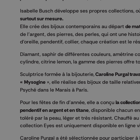
Isabelle Busch développe ses propres collections, où
surtout sur mesure.
Elle crée des bijoux contemporains au départ
de mat
de l’argent, des pierres, des perles, qui ont une hist
d’oreille, pendentif, collier, chaque création est le r
Diamant, saphir de différentes couleurs, amétrine com
cylindre, citrine lemon, la gamme des pierres offre 
Sculptrice formée à la bijouterie,
Caroline Purgal trav
« Mysogine
», elle réalise des bijoux de taille rel
Psyché dans le Marais à Paris.
Pour les fêtes de fin d’année, elle a conçu
la collecti
pendentif en argent et en titane
, disponible chacun en
toléré par la peau, léger et très résistant. Chauffé a
collection Eyes est uniquement disponible en ligne vi
Caroline Purgal a été sélectionnée pour participer à