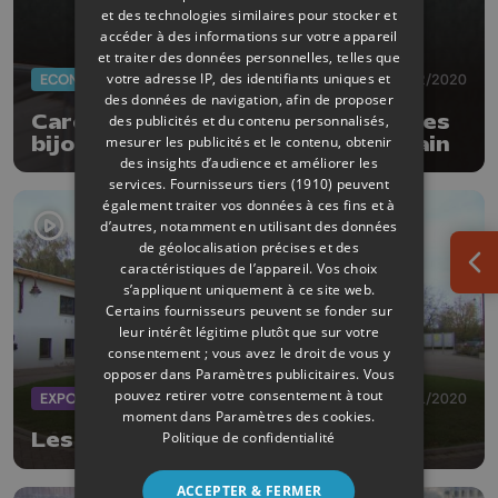
et des technologies similaires pour stocker et
accéder à des informations sur votre appareil
et traiter des données personnelles, telles que
votre adresse IP, des identifiants uniques et
ECONOMIE
08/12/2020
des données de navigation, afin de proposer
Caroline Purgal/Isabelle Busch : des
des publicités et du contenu personnalisés,
mesurer les publicités et le contenu, obtenir
bijoux précieux et réalisés à la main
des insights d’audience et améliorer les
services.
Fournisseurs tiers (1910)
peuvent
également traiter vos données à ces fins et à
d’autres, notamment en utilisant des données
de géolocalisation précises et des
caractéristiques de l’appareil. Vos choix
Ouv
s’appliquent uniquement à ce site web.
Certains fournisseurs peuvent se fonder sur
leur intérêt légitime plutôt que sur votre
consentement ; vous avez le droit de vous y
opposer dans
Paramètres publicitaires
. Vous
pouvez retirer votre consentement à tout
EXPOS
13/11/2020
moment dans
Paramètres des cookies
.
Politique de confidentialité
Les K-Dolls débarquent à Hannut
ACCEPTER & FERMER