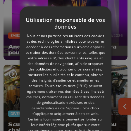
Utilisation responsable de vos
données
ÉMISSIONS
05/06/2026
Nous et nos partenaires utilisons des cookies
et des technologies similaires pour stocker et
André Borbé signe un nouvel opéra
accéder à des informations sur votre appareil
pour le jeune public
et traiter des données personnelles, telles que
votre adresse IP, des identifiants uniques et
des données de navigation, afin de proposer
des publicités et du contenu personnalisés,
mesurer les publicités et le contenu, obtenir
des insights d’audience et améliorer les
services.
Fournisseurs tiers (1910)
peuvent
également traiter vos données à ces fins et à
d’autres, notamment en utilisant des données
de géolocalisation précises et des
caractéristiques de l’appareil. Vos choix
Ouv
DIVERS
03/06/2026
s’appliquent uniquement à ce site web.
Certains fournisseurs peuvent se fonder sur
Sculptures à la tronçonneuse et au
leur intérêt légitime plutôt que sur votre
chalumeau !
consentement ; vous avez le droit de vous y