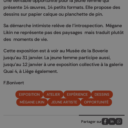
Une véritable opportunité pour la jeune femme qui
présente 14 œuvres, 14 petits formats. Elle propose des
dessins sur papier calque ou planchette de pin.
Sa démarche intimiste relève de l’introspection. Mégane
Likin ne représente pas des paysages mais traduit plutôt
des moments de vie.
Cette exposition est à voir au Musée de la Boverie
jusqu’au 31 janvier. La jeune femme participe aussi,
jusqu’au 12 janvier à une exposition collective à la galerie
Quai 4, à Liège également.
F.Bonivert
EXPOSITION
ATELIER
EXPÉRIENCE
DESSINS
MÉGANE LIKIN
JEUNE ARTISTE
OPPORTUNITÉ
Partager sur
Partagez sur
Partagez 
Parta