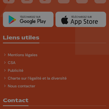
Suivez-nous sur FaceBook
Suivez-nous sur Instagram
Suivez-nous sur TikTok
Suivez-nous sur YouTube
Suivez-nous sur
Suiv
Liens utiles
Mentions légales
CSA
Publicité
Charte sur l'égalité et la diversité
Nous contacter
Contact