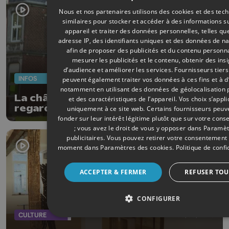
Nous et nos partenaires utilisons des cookies et des tec
similaires pour stocker et accéder à des informations s
appareil et traiter des données personnelles, telles qu
adresse IP, des identifiants uniques et des données de na
afin de proposer des publicités et du contenu personna
mesurer les publicités et le contenu, obtenir des ins
d’audience et améliorer les services.
Fournisseurs tiers
INFOS
09/06/2026
peuvent également traiter vos données à ces fins et à d
notamment en utilisant des données de géolocalisation 
La châtaigneraie : Construire le
et des caractéristiques de l’appareil. Vos choix s’appl
regard, archives inédites et
uniquement à ce site web. Certains fournisseurs peuv
photographies contemporaines
fonder sur leur intérêt légitime plutôt que sur votre con
; vous avez le droit de vous y opposer dans
Paramèt
publicitaires
. Vous pouvez retirer votre consentement 
moment dans
Paramètres des cookies
.
Politique de confi
ACCEPTER & FERMER
REFUSER TOU
CONFIGURER
CULTURE
08/06/2026