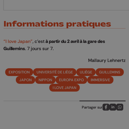
Informations pratiques
“I love Japan”
, c’est
à partir du 2 avril à la gare des
Guillemins
. 7 jours sur 7.
Mallaury Lehnertz
EXPOSITION
UNIVERSITÉ DE LIÈGE
ULIÈGE
GUILLEMINS
JAPON
NIPPON
EUROPA EXPO
IMMERSIVE
I LOVE JAPAN
Partager sur
Partagez sur
Partagez 
Parta