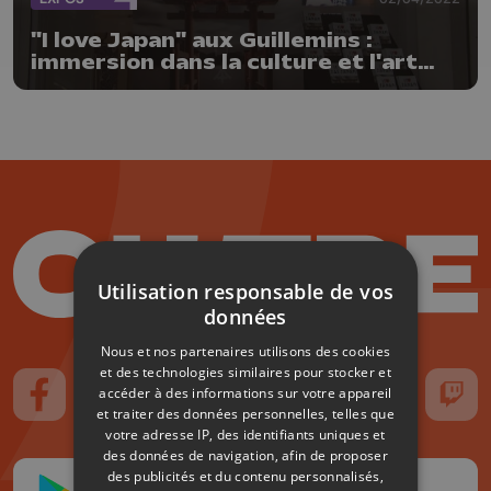
"I love Japan" aux Guillemins :
immersion dans la culture et l'art
nippon
Utilisation responsable de vos
données
Nous et nos partenaires utilisons des cookies
et des technologies similaires pour stocker et
accéder à des informations sur votre appareil
Suivez-nous sur FaceBook
Suivez-nous sur Instagram
Suivez-nous sur TikTok
Suivez-nous sur YouTube
Suivez-nous sur
Suiv
et traiter des données personnelles, telles que
votre adresse IP, des identifiants uniques et
des données de navigation, afin de proposer
des publicités et du contenu personnalisés,