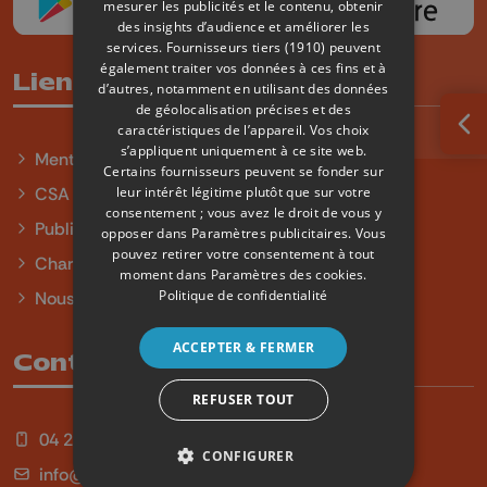
mesurer les publicités et le contenu, obtenir
des insights d’audience et améliorer les
services.
Fournisseurs tiers (1910)
peuvent
également traiter vos données à ces fins et à
Liens utiles
d’autres, notamment en utilisant des données
de géolocalisation précises et des
caractéristiques de l’appareil. Vos choix
Ouv
s’appliquent uniquement à ce site web.
Mentions légales
Certains fournisseurs peuvent se fonder sur
leur intérêt légitime plutôt que sur votre
CSA
consentement ; vous avez le droit de vous y
Publicité
opposer dans
Paramètres publicitaires
. Vous
pouvez retirer votre consentement à tout
Charte sur l'égalité et la diversité
moment dans
Paramètres des cookies
.
Politique de confidentialité
Nous contacter
ACCEPTER & FERMER
Contact
REFUSER TOUT
04 254 99 99
CONFIGURER
info@qu4tre.be