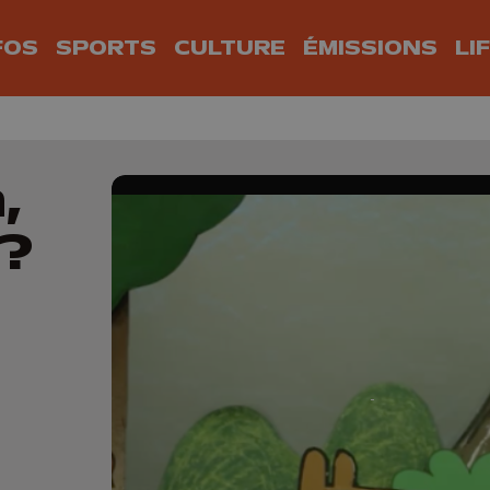
FOS
SPORTS
CULTURE
ÉMISSIONS
LI
,
 ?