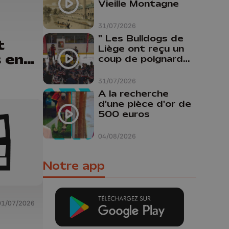
Vieille Montagne
31/07/2026
" Les Bulldogs de
t
Liège ont reçu un
 en
coup de poignard
dans le dos "
31/07/2026
A la recherche
ux à
d'une pièce d'or de
500 euros
04/08/2026
Notre app
01/07/2026