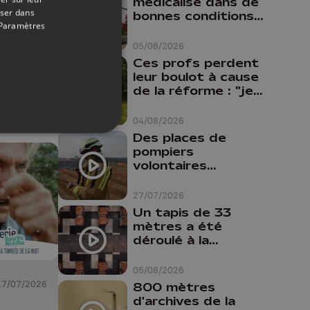
médicalisé dans de
oser dans
bonnes conditions à
29/07/2026
Paramètres
Oupeye
05/08/2026
Ces profs perdent
leur boulot à cause
de la réforme : "je
travaillais bien plus
comme prof que
04/08/2026
comme
Des places de
pharmacienne"
pompiers
volontaires
disponibles en
province de Liège :
27/07/2026
"Un citoyen qui
Un tapis de 33
n'est formé ne
mètres a été
peut pas nous
déroulé à la
aider"
Cathédrale de
Liège
05/08/2026
17/07/2026
800 mètres
d'archives de la