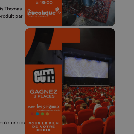
ais Thomas
produit par
🎬 Concours CUT x
Les Grignoux ✨
Concours permanent - 2 places à
gagner chaque semaine !
fermeture du