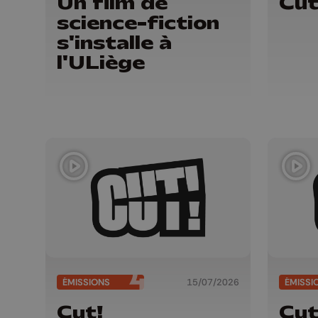
Un film de
Cut
science-fiction
s'installe à
l'ULiège
ÉMISSIONS
15/07/2026
ÉMISSI
Cut!
Cut