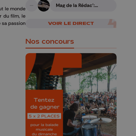
Mag de la Rédac':
out le monde
A suivre
Gravure liégeoise sur
armes
 du film, le
de sa passion
VOIR LE DIRECT
Nos concours
🎁 Gagnez 5x2
places pour le
Bucolique Ferrières
Festival 🌿🎶
Concours valable jusqu'au 9 août,
23h59.