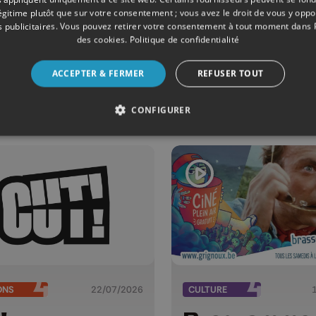
légitime plutôt que sur votre consentement ; vous avez le droit de vous y opp
É
04/08/2026
ÉMISSIONS
 publicitaires
. Vous pouvez retirer votre consentement à tout moment dans
des cookies
.
Politique de confidentialité
a recherche
Cut!
ne pièce d'or
ACCEPTER & FERMER
REFUSER TOUT
500 euros
CONFIGURER
ONS
22/07/2026
CULTURE