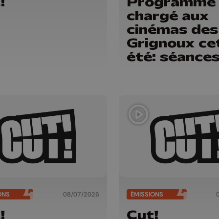
!
Programme
chargé aux
cinémas des
Grignoux ce
été: séances
plein air,
concerts et
plats spécia
la brasserie
ONS
08/07/2026
ÉMISSIONS
!
Cut!