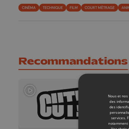
CINÉMA
TECHNIQUE
FILM
COURT MÉTRAGE
ANI
Recommandations
Nous et nos 
des informa
des identif
personnalis
services.
F
notamment en
Vos choix 