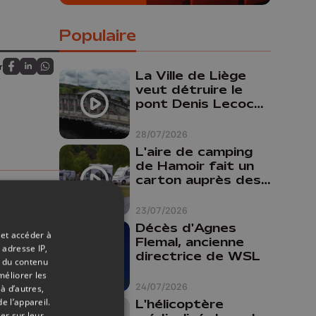
Populaire
r
La Ville de Liège
Partagez sur FaceBook
Partagez sur LinkedIn
Partagez sur Whatsapp
veut détruire le
pont Denis Lecocq
mais manque de
budget pour le
28/07/2026
faire
L'aire de camping
de Hamoir fait un
carton auprès des
touristes
23/07/2026
Décès d'Agnes
 et accéder à
Flemal, ancienne
 adresse IP,
directrice de WSL
t du contenu
méliorer les
24/07/2026
à d’autres,
e l’appareil.
L'hélicoptère
er sur leur