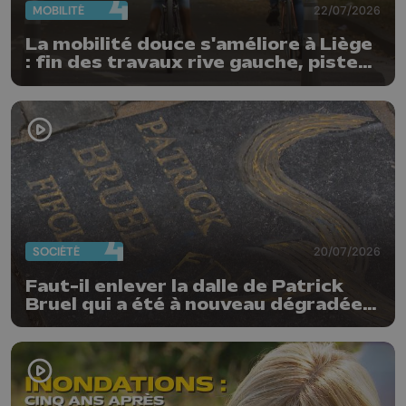
MOBILITÉ
22/07/2026
La mobilité douce s'améliore à Liège
: fin des travaux rive gauche, pistes
cyclo-piétonnes Avroy et
Guillemins...
SOCIÉTÉ
20/07/2026
Faut-il enlever la dalle de Patrick
Bruel qui a été à nouveau dégradée ?
"Nos ouvriers sont en vacances"