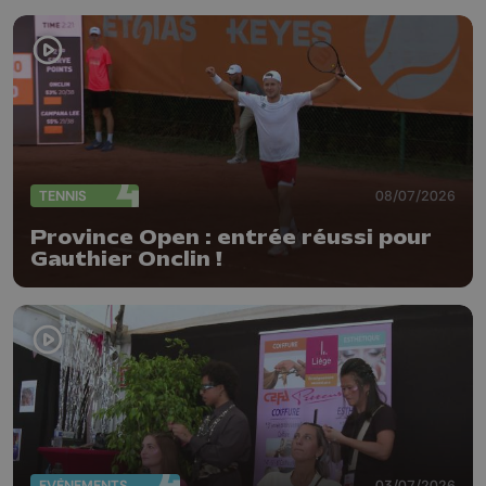
TENNIS
08/07/2026
Province Open : entrée réussi pour
Gauthier Onclin !
EVÈNEMENTS
03/07/2026