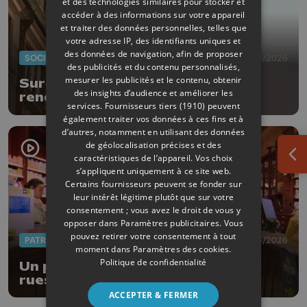
et des technologies similaires pour stocker et
accéder à des informations sur votre appareil
et traiter des données personnelles, telles que
votre adresse IP, des identifiants uniques et
des données de navigation, afin de proposer
SOCIÉTÉ
29/06/2026
des publicités et du contenu personnalisés,
mesurer les publicités et le contenu, obtenir
Surdicécité : des drapeaux pour
des insights d’audience et améliorer les
rendre visible l'invisible
services.
Fournisseurs tiers (1910)
peuvent
également traiter vos données à ces fins et à
d’autres, notamment en utilisant des données
de géolocalisation précises et des
caractéristiques de l’appareil. Vos choix
Ouv
s’appliquent uniquement à ce site web.
Certains fournisseurs peuvent se fonder sur
leur intérêt légitime plutôt que sur votre
consentement ; vous avez le droit de vous y
opposer dans
Paramètres publicitaires
. Vous
pouvez retirer votre consentement à tout
PATRIMOINE
18/06/2026
moment dans
Paramètres des cookies
.
Politique de confidentialité
Un parcours thématique dans les
rues de la Ville de Liège
ACCEPTER & FERMER