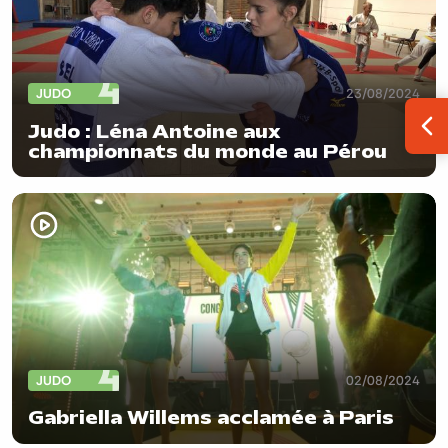
JUDO
23/08/2024
Judo : Léna Antoine aux
Ouv
championnats du monde au Pérou
JUDO
02/08/2024
Gabriella Willems acclamée à Paris