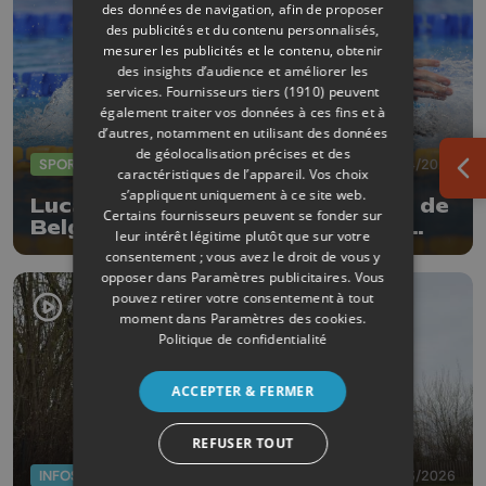
des données de navigation, afin de proposer
des publicités et du contenu personnalisés,
mesurer les publicités et le contenu, obtenir
des insights d’audience et améliorer les
services.
Fournisseurs tiers (1910)
peuvent
également traiter vos données à ces fins et à
d’autres, notamment en utilisant des données
de géolocalisation précises et des
SPORTS
10/04/2026
caractéristiques de l’appareil. Vos choix
Ouv
s’appliquent uniquement à ce site web.
Lucas Henveaux égale son record de
Certains fournisseurs peuvent se fonder sur
Belgique du 400m libre en grand
leur intérêt légitime plutôt que sur votre
bassin
consentement ; vous avez le droit de vous y
opposer dans
Paramètres publicitaires
. Vous
pouvez retirer votre consentement à tout
moment dans
Paramètres des cookies
.
Politique de confidentialité
ACCEPTER & FERMER
REFUSER TOUT
INFOS
27/03/2026