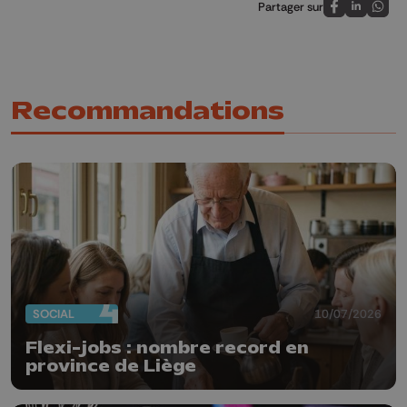
Partager sur
Partagez sur
Partagez 
Parta
Recommandations
SOCIAL
10/07/2026
Flexi-jobs : nombre record en
province de Liège