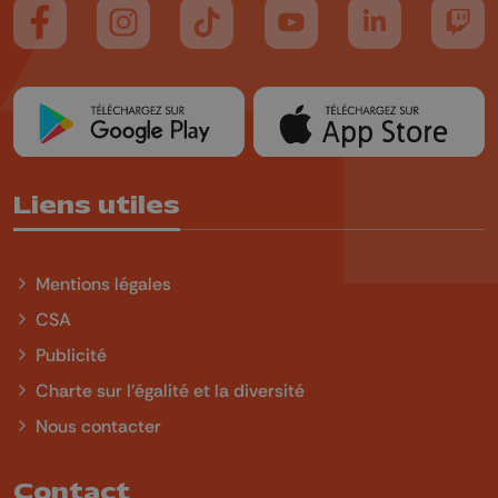
Suivez-nous sur FaceBook
Suivez-nous sur Instagram
Suivez-nous sur TikTok
Suivez-nous sur YouTube
Suivez-nous sur
Suiv
Liens utiles
Mentions légales
CSA
Publicité
Charte sur l'égalité et la diversité
Nous contacter
Contact