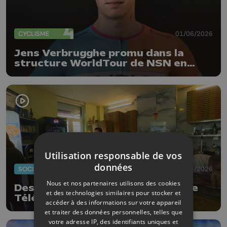
CYCLISME
01/06/2026
Jens Verbrugghe promu dans la
structure WorldTour de NSN en
2027
Utilisation responsable de vos
données
SOCIAL
20/04/2026
Nous et nos partenaires utilisons des cookies
Des pizzas à 1 euro ! Action pour le
et des technologies similaires pour stocker et
Télévie
accéder à des informations sur votre appareil
et traiter des données personnelles, telles que
votre adresse IP, des identifiants uniques et