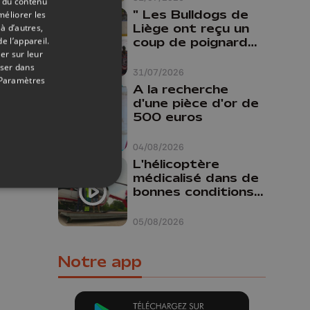
t du contenu
" Les Bulldogs de
méliorer les
Liège ont reçu un
à d’autres,
coup de poignard
e l’appareil.
er sur leur
dans le dos "
oser dans
31/07/2026
24/08/2021
Paramètres
A la recherche
a
d'une pièce d'or de
500 euros
e
04/08/2026
L'hélicoptère
médicalisé dans de
bonnes conditions à
Oupeye
05/08/2026
Notre app