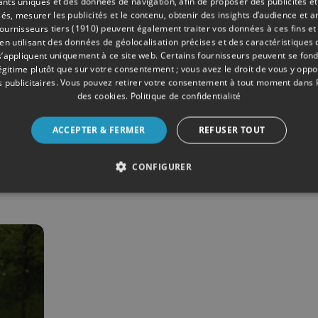
iants uniques et des données de navigation, afin de proposer des publicités e
és, mesurer les publicités et le contenu, obtenir des insights d’audience et a
ournisseurs tiers (1910)
peuvent également traiter vos données à ces fins et 
 utilisant des données de géolocalisation précises et des caractéristiques d
s’appliquent uniquement à ce site web. Certains fournisseurs peuvent se fond
légitime plutôt que sur votre consentement ; vous avez le droit de vous y opp
08/2024
HANDISPORTS
 publicitaires
. Vous pouvez retirer votre consentement à tout moment dans
des cookies
.
Politique de confidentialité
eux
Jeux Paralympiques: l
de
cérémonie d'ouvertur
ACCEPTER & FERMER
REFUSER TOUT
avec le Liégeois Roger
Habsch
CONFIGURER