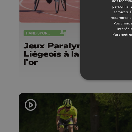
des identif
personnalis
services.
F
notamment en
Vos choix 
intérêt 
HANDISPORTS
28/
Paramètres
Jeux Paralympiques : d
Liégeois à la conquête 
l'or