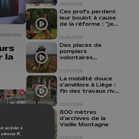
24/07/2026
Ces profs perdent
leur boulot à cause
de la réforme : "je
travaillais bien plus
28/08/2024
comme prof que
04/08/2026
comme
Des places de
eurs
pharmacienne"
pompiers
 la
volontaires
disponibles en
province de Liège :
27/07/2026
"Un citoyen qui
La mobilité douce
n'est formé ne
s'améliore à Liège :
peut pas nous
fin des travaux rive
aider"
gauche, pistes
cyclo-piétonnes
22/07/2026
Avroy et
800 mètres
Guillemins...
d'archives de la
Vieille Montagne
 et accéder à
 adresse IP,
31/07/2026