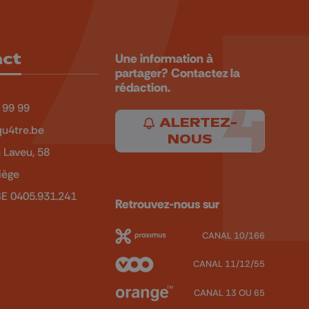
act
Une information à
partager? Contactez la
rédaction.
 99 99
ALERTEZ-
u4tre.be
NOUS
 Laveu, 58
iège
BE 0405.931.241
Retrouvez-nous sur
CANAL 10/166
CANAL 11/12/55
CANAL 13 OU 65