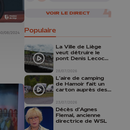
VOIR LE DIRECT
Populaire
30/08/2024
La Ville de Liège
u
veut détruire le
pont Denis Lecocq
!
mais manque de
budget pour le
28/07/2026
faire
L'aire de camping
de Hamoir fait un
carton auprès des
touristes
23/07/2026
Décès d'Agnes
Flemal, ancienne
directrice de WSL