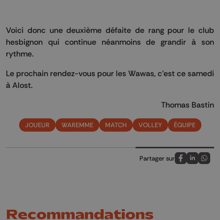
Voici donc une deuxième défaite de rang pour le club
hesbignon qui continue néanmoins de grandir à son
rythme.
Le prochain rendez-vous pour les Wawas, c’est ce samedi
à Alost.
Thomas Bastin
JOUEUR
WAREMME
MATCH
VOLLEY
ÉQUIPE
Partager sur
Partagez sur
Partagez 
Parta
Recommandations