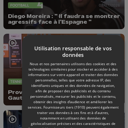
FOOTBALL
09/07/2026
Diego Moreira : " Il faudra se montrer
agressifs face à l'Espagne "
Utilisation responsable de vos
données
Nous et nos partenaires utilisons des cookies et des
technologies similaires pour stocker et accéder à des
informations sur votre appareil et traiter des données
personnelles, telles que votre adresse IP, des
TENNIS
08/07/2026
identifiants uniques et des données de navigation,
afin de proposer des publicités et du contenu
Province Open : entrée réussi pour
personnalisés, mesurer les publicités et le contenu,
Gauthier Onclin !
obtenir des insights d’audience et améliorer les
services.
Fournisseurs tiers (1910)
peuvent également
traiter vos données à ces fins et à d’autres,
notamment en utilisant des données de
géolocalisation précises et des caractéristiques de