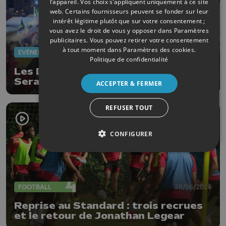
l’appareil. Vos choix s’appliquent uniquement à ce site
web. Certains fournisseurs peuvent se fonder sur leur
intérêt légitime plutôt que sur votre consentement ;
vous avez le droit de vous y opposer dans
Paramètres
publicitaires
. Vous pouvez retirer votre consentement
à tout moment dans
Paramètres des cookies
.
EVÈNEMENTS
07/07/2026
Politique de confidentialité
Les Diables Rouges font vibrer
Seraing en pleine nuit
ACCEPTER & FERMER
REFUSER TOUT
CONFIGURER
FOOTBALL
29/06/2026
Reprise au Standard : trois recrues
et le retour de Jonathan Legear