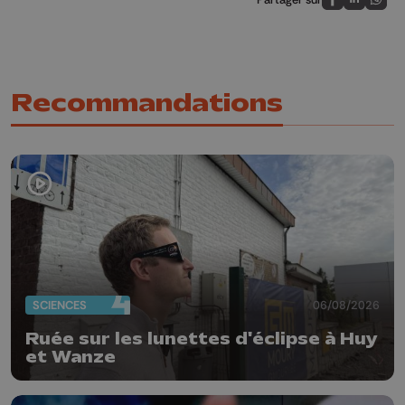
Partagez sur
Partagez 
Parta
Recommandations
SCIENCES
06/08/2026
Ruée sur les lunettes d'éclipse à Huy
et Wanze