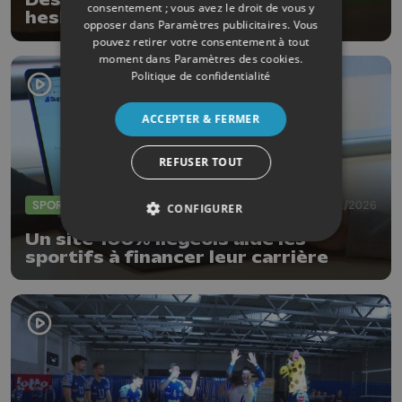
Des aurores boréales dans le ciel
consentement ; vous avez le droit de vous y
hesbignon
opposer dans
Paramètres publicitaires
. Vous
pouvez retirer votre consentement à tout
moment dans
Paramètres des cookies
.
Politique de confidentialité
ACCEPTER & FERMER
REFUSER TOUT
SPORTS
20/01/2026
CONFIGURER
Un site 100% liégeois aide les
sportifs à financer leur carrière