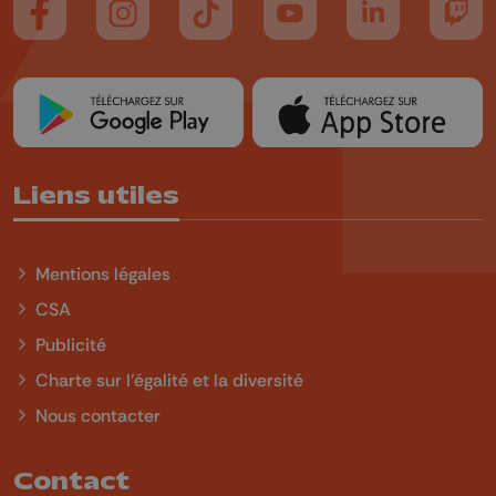
Suivez-nous sur FaceBook
Suivez-nous sur Instagram
Suivez-nous sur TikTok
Suivez-nous sur YouTube
Suivez-nous sur
Suiv
Liens utiles
Mentions légales
CSA
Publicité
Charte sur l'égalité et la diversité
Nous contacter
Contact