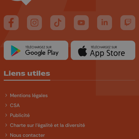
Suivez-nous sur FaceBook
Suivez-nous sur Instagram
Suivez-nous sur TikTok
Suivez-nous sur YouTube
Suivez-nous sur
Suiv
Liens utiles
Mentions légales
CSA
Publicité
Charte sur l'égalité et la diversité
Nous contacter