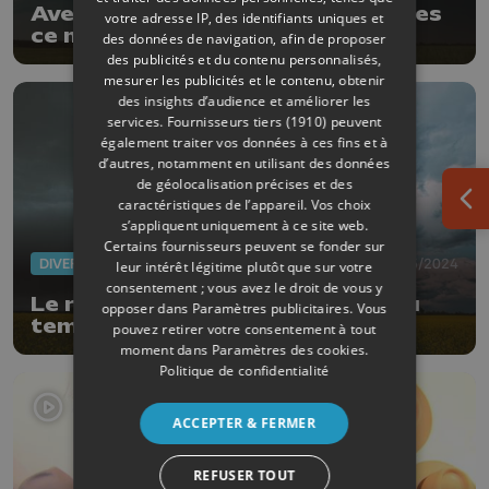
Averses parfois orageuses prévues
votre adresse IP, des identifiants uniques et
ce mercredi
des données de navigation, afin de proposer
des publicités et du contenu personnalisés,
mesurer les publicités et le contenu, obtenir
des insights d’audience et améliorer les
services.
Fournisseurs tiers (1910)
peuvent
également traiter vos données à ces fins et à
d’autres, notamment en utilisant des données
de géolocalisation précises et des
caractéristiques de l’appareil. Vos choix
Ouv
s’appliquent uniquement à ce site web.
Certains fournisseurs peuvent se fonder sur
DIVERS
13/05/2024
leur intérêt légitime plutôt que sur votre
consentement ; vous avez le droit de vous y
Le retour de la pluie après le beau
opposer dans
Paramètres publicitaires
. Vous
temps
pouvez retirer votre consentement à tout
moment dans
Paramètres des cookies
.
Politique de confidentialité
ACCEPTER & FERMER
REFUSER TOUT