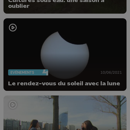
Cultures sous eau: une saison à
oublier
EVÈNEMENTS
10/06/2021
Le rendez-vous du soleil avec la lune