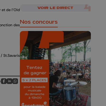
VOIR LE DIRECT
et de l'Old
Nos concours
fonction des
 / St.Savaris
🎁 Gagnez 5x2
places pour le
Bucolique Ferrières
Festival 🌿🎶
r
Partagez sur FaceBook
Partagez sur LinkedIn
Partagez sur Whatsapp
Concours valable jusqu'au 9 août,
23h59.