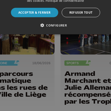
des cookies
.
Politique de confidentialité
ACCEPTER & FERMER
REFUSER TOUT
CONFIGURER
OINE
18/06/2026
SPORTS
parcours
Armand
ématique
Marchant e
s les rues de
Julie Allem
Ville de Liège
récompensé
par les Tro
du sport de 