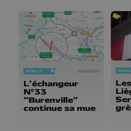
SOCIA
MOBILITÉ
29/05/2026
Les
L’échangeur
Liè
N°33
Ser
“Burenville”
gr
continue sa mue