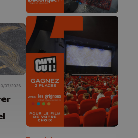
🎬 Concours CUT x
Les Grignoux ✨
Concours permanent - 2 places à
gagner chaque semaine !
20/07/2026
ver
el