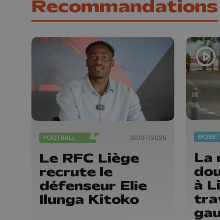
Recommandations
MOBILI
FOOTBALL
30/07/2026
La 
Le RFC Liège
dou
recrute le
à L
défenseur Elie
tra
Ilunga Kitoko
gau