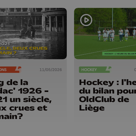
Belgique
ONS
11/05/2026
HOCKEY
 de la
Hockey : l'h
ac' 1926 -
du bilan pour
1 un siècle,
OldClub de
x crues et
Liège
main?