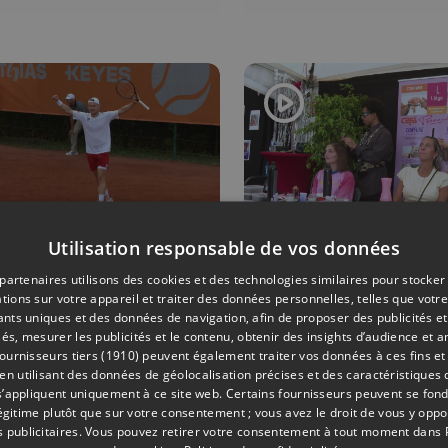
lo-piétonnes
dégradée ?
oy et
"Nos ouvrie
llemins...
sont en
vacances"
Utilisation responsable de vos données
08/07/2026
EVÈNEMENTS
partenaires utilisons des cookies et des technologies similaires pour stocker
tions sur votre appareil et traiter des données personnelles, telles que votre
vince Open :
Les Ardente
iants uniques et des données de navigation, afin de proposer des publicités e
rée réussi
20 ans de
és, mesurer les publicités et le contenu, obtenir des insights d’audience et a
ournisseurs tiers (1910)
peuvent également traiter vos données à ces fins et 
r Gauthier
musique... e
 utilisant des données de géolocalisation précises et des caractéristiques d
lin !
style !
s’appliquent uniquement à ce site web. Certains fournisseurs peuvent se fond
légitime plutôt que sur votre consentement ; vous avez le droit de vous y opp
 publicitaires
. Vous pouvez retirer votre consentement à tout moment dans