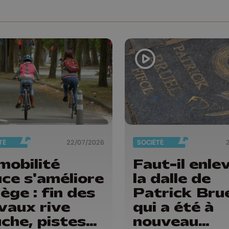
TÉ
22/07/2026
SOCIÉTÉ
mobilité
Faut-il enle
ce s'améliore
la dalle de
iège : fin des
Patrick Bru
vaux rive
qui a été à
che, pistes
nouveau