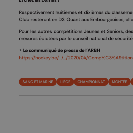
Et chez les Dames ?
Respectivement huitièmes et dixièmes du classemen
Club resteront en D2. Quant aux Embourgeoises, ell
Pour les autres compétitions Jeunes et Seniors, de
mesures édictées par le conseil national de sécurité
>
Le communiqué de presse de l'ARBH
https://hockey.be/…/…/2020/04/Comp%C3%A9tition
SANG ET MARINE
LIÈGE
CHAMPIONNAT
MONTÉE