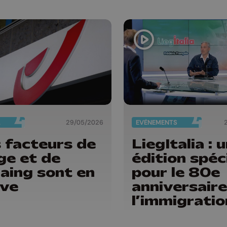
Province de
Liège
L
29/05/2026
EVÈNEMENTS
 facteurs de
LiegItalia : 
ge et de
édition spéc
aing sont en
pour le 80e
ève
anniversaire
l’immigratio
italienne en