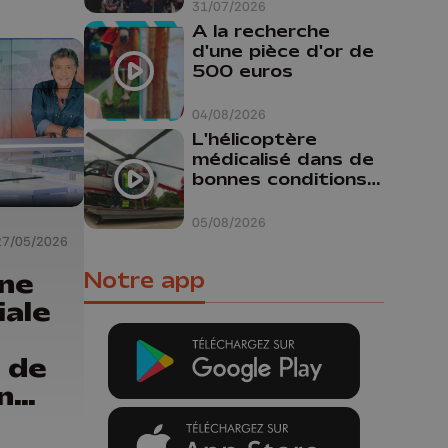
31/07/2026
A la recherche
d'une pièce d'or de
500 euros
04/08/2026
L'hélicoptère
médicalisé dans de
bonnes conditions à
Oupeye
05/08/2026
27/05/2026
une
Notre app
iale
 de
n