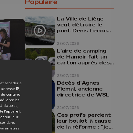
Populaire
rs
La Ville de Liège
veut détruire le
pont Denis Lecocq
mais manque de
budget pour le
28/07/2026
faire
L'aire de camping
de Hamoir fait un
carton auprès des
touristes
23/07/2026
03/07/2026
Décès d'Agnes
 et accéder à
Flemal, ancienne
 adresse IP,
s :
t du contenu
directrice de WSL
méliorer les
à d’autres,
t de
24/07/2026
e l’appareil.
Ces profs perdent
er sur leur
leur boulot à cause
oser dans
de la réforme : "je
Paramètres
travaillais bien plus