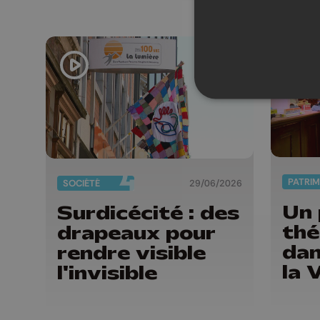
d'artifice
PATRIM
SOCIÉTÉ
29/06/2026
Un 
Surdicécité : des
th
drapeaux pour
dan
rendre visible
la 
l'invisible