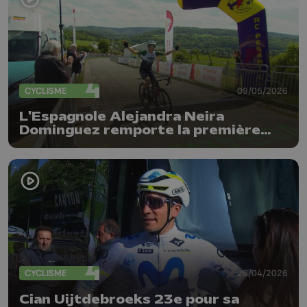
CYCLISME
09/05/2026
L'Espagnole Alejandra Neira
Dominguez remporte la première
édition féminine de Liège-
Bastogne-Liège Juniors
CYCLISME
26/04/2026
Cian Uijtdebroeks 23e pour sa