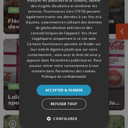
mesurer les publicités et le contenu, obtenir
des insights d’audience et améliorer les
CYCLISME
21/04/2026
services.
Fournisseurs tiers (1910)
peuvent
également traiter vos données à ces fins et à
Flèche Wallonne 2026: ce que vous
d’autres, notamment en utilisant des données
devez savoir
de géolocalisation précises et des
caractéristiques de l’appareil. Vos choix
Ouv
s’appliquent uniquement à ce site web.
Certains fournisseurs peuvent se fonder sur
leur intérêt légitime plutôt que sur votre
consentement ; vous avez le droit de vous y
opposer dans
Paramètres publicitaires
. Vous
pouvez retirer votre consentement à tout
moment dans
Paramètres des cookies
.
Politique de confidentialité
CYCLISME
27/01/2026
ACCEPTER & FERMER
Loïc Vliegen devient directeur
sportif de l'équipe Color Code - Alu
REFUSER TOUT
center
CONFIGURER