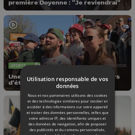
première Doyenne : "Je reviendrai"
SPORTS
22/04/2026
Une Flèche Wallonne 2026 aux airs
Utilisation responsable de vos
d'étape du Tour de France
données
Nous et nos partenaires utilisons des cookies
et des technologies similaires pour stocker et
accéder à des informations sur votre appareil
et traiter des données personnelles, telles que
votre adresse IP, des identifiants uniques et
des données de navigation, afin de proposer
des publicités et du contenu personnalisés,