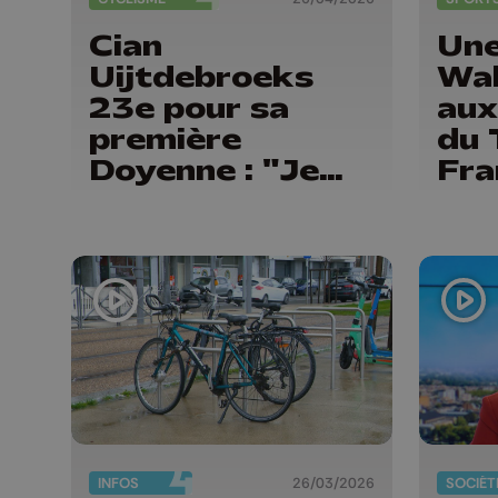
Cian
Une
Uijtdebroeks
Wal
23e pour sa
aux
première
du 
Doyenne : "Je
Fra
reviendrai"
INFOS
26/03/2026
SOCIÉT