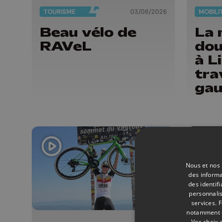
TOURISME
03/08/2026
MOBILI
Beau vélo de
La 
RAVeL
dou
à L
tra
gau
cyc
Avr
Gui
Nous et nos 
des informa
des identif
personnalis
services.
F
notamment en
Vos choix 