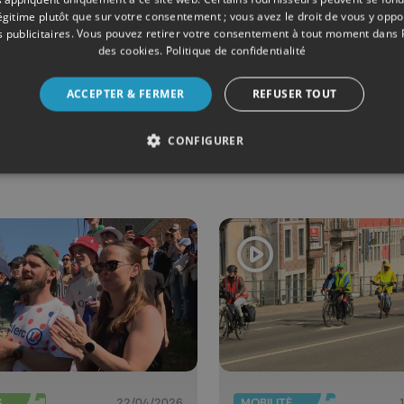
ME
01/06/2026
ENSEIGNEMENT
légitime plutôt que sur votre consentement ; vous avez le droit de vous y opp
 publicitaires
. Vous pouvez retirer votre consentement à tout moment dans
s
Des enseign
des cookies
.
Politique de confidentialité
brugghe
débutent un
mu dans la
périple de 1
ACCEPTER & FERMER
REFUSER TOUT
ucture
km à vélo p
CONFIGURER
ldTour de
livrer leurs
N en 2027
revendicati
S
22/04/2026
MOBILITÉ