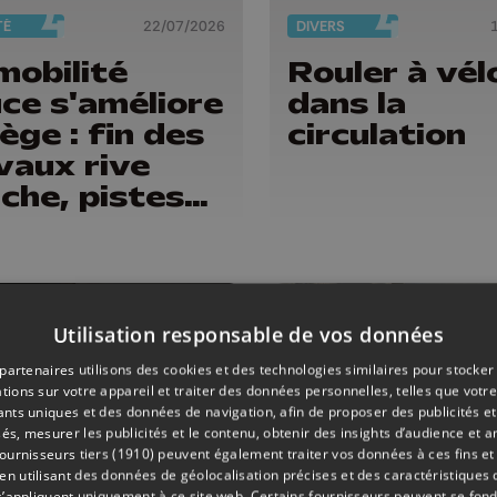
TÉ
22/07/2026
DIVERS
mobilité
Rouler à vél
ce s'améliore
dans la
iège : fin des
circulation
vaux rive
che, pistes
lo-piétonnes
oy et
llemins...
Utilisation responsable de vos données
partenaires utilisons des cookies et des technologies similaires pour stocker
tions sur votre appareil et traiter des données personnelles, telles que votre
iants uniques et des données de navigation, afin de proposer des publicités e
és, mesurer les publicités et le contenu, obtenir des insights d’audience et a
ournisseurs tiers (1910)
peuvent également traiter vos données à ces fins et 
 utilisant des données de géolocalisation précises et des caractéristiques d
s’appliquent uniquement à ce site web. Certains fournisseurs peuvent se fond