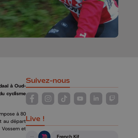
Suivez-nous
daal à Oud-
du cyclisme
Suivez-nous sur FaceBook
Suivez-nous sur Instagram
Suivez-nous sur TikTok
Suivez-nous sur YouTube
Suivez-nous sur Li
Suivez-nous
compose à 80
Live !
nt au départ
ia Vossem et
French Kif