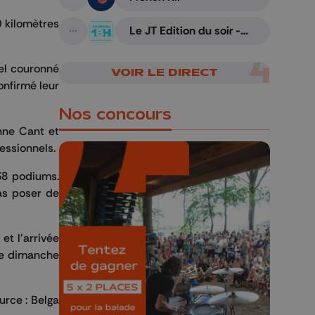
A suivre
 kilomètres
Le JT Edition du soir -
A suivre
05/08/2026
el couronné
VOIR LE DIRECT
nfirmé leur
Nos concours
nne Cant et
essionnels.
 38 podiums.
as poser de
🎁 Gagnez 5x2
places pour le
et l'arrivée
Bucolique Ferrières
ce dimanche
Festival 🌿🎶
urce : Belga
Concours valable jusqu'au 9 août,