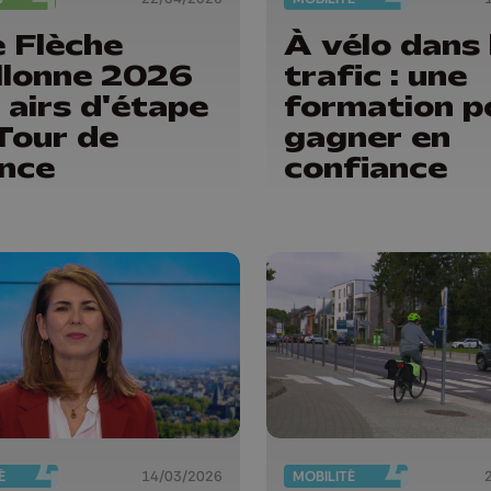
 Flèche
À vélo dans 
lonne 2026
trafic : une
 airs d'étape
formation p
Tour de
gagner en
nce
confiance
É
14/03/2026
MOBILITÉ