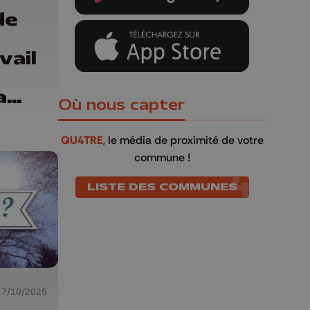
de
vail
a
Où nous capter
ne
QU4TRE
, le média de proximité de votre
commune !
LISTE DES COMMUNES
17/10/2025