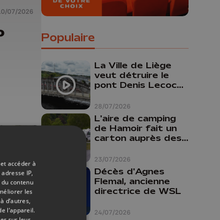
10/07/2026
o
Populaire
La Ville de Liège
veut détruire le
pont Denis Lecocq
mais manque de
budget pour le
28/07/2026
faire
L'aire de camping
de Hamoir fait un
carton auprès des
touristes
23/07/2026
 et accéder à
Décès d'Agnes
 adresse IP,
Flemal, ancienne
t du contenu
directrice de WSL
méliorer les
à d’autres,
e l’appareil.
24/07/2026
er sur leur