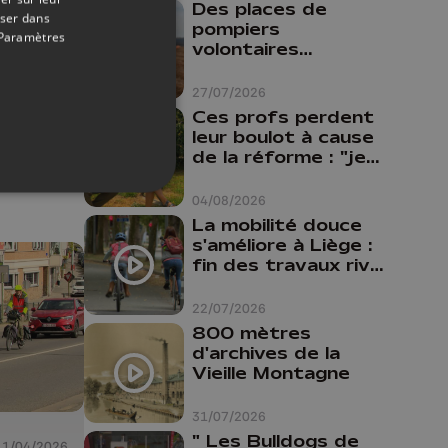
Des places de
01/06/2026
oser dans
pompiers
Paramètres
ants
volontaires
disponibles en
province de Liège :
27/07/2026
68
"Un citoyen qui
Ces profs perdent
n'est formé ne
our
leur boulot à cause
peut pas nous
de la réforme : "je
aider"
travaillais bien plus
ons
comme prof que
04/08/2026
comme
La mobilité douce
pharmacienne"
s'améliore à Liège :
fin des travaux rive
gauche, pistes
cyclo-piétonnes
22/07/2026
Avroy et
800 mètres
Guillemins...
d'archives de la
Vieille Montagne
31/07/2026
" Les Bulldogs de
11/04/2026