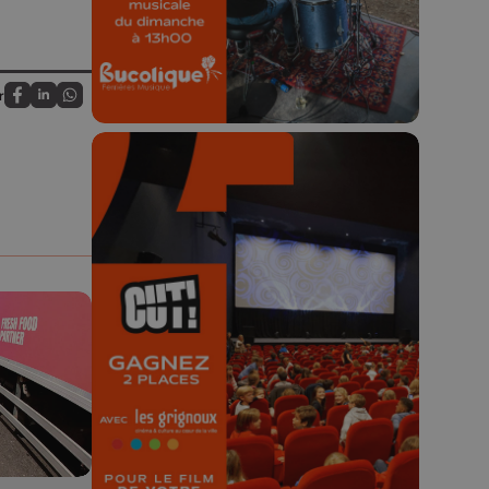
23h59.
r
Partagez sur FaceBook
Partagez sur LinkedIn
Partagez sur Whatsapp
🎬 Concours CUT x
Les Grignoux ✨
Concours permanent - 2 places à
gagner chaque semaine !