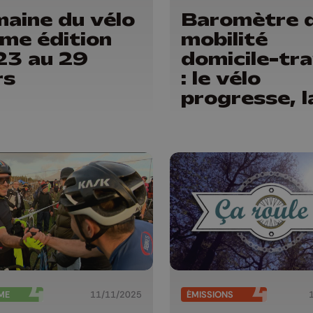
aine du vélo
Baromètre 
ème édition
mobilité
23 au 29
domicile-tra
rs
: le vélo
progresse, l
voiture règ
toujours
ME
11/11/2025
ÉMISSIONS