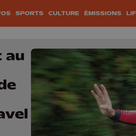
FOS
SPORTS
CULTURE
ÉMISSIONS
LI
t au
de
avel