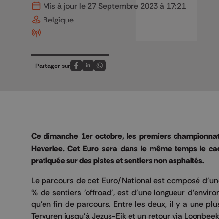
Mis à jour le 27 Septembre 2023 à 17:21
Belgique
Partager sur
Partagez sur FaceBook
Partagez sur LinkedIn
Partagez sur Whatsapp
Ce dimanche 1er octobre, les premiers championnat
Heverlee. Cet Euro sera dans le même temps le cad
pratiquée sur des pistes et sentiers non asphaltés.
Le parcours de cet Euro/National est composé d'une 
% de sentiers 'offroad', est d'une longueur d'enviro
qu'en fin de parcours. Entre les deux, il y a une p
Tervuren jusqu'à Jezus-Eik et un retour via Loonbee