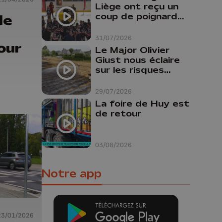
Liège ont reçu un
coup de poignard
le
dans le dos "
31/07/2026
our
Le Major Olivier
Giust nous éclaire
sur les risques
d'incendie en
Belgique : "Un
29/07/2026
incendie comme en
La foire de Huy est
Gironde ne pourrait
de retour
pas avoir lieu chez
nous"
03/08/2026
Notre app
23/01/2026