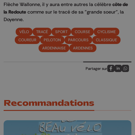
Flèche Wallonne, il y aura entre autres la célèbre
côte de
la Redoute
comme sur le tracé de sa "grande soeur", la
Doyenne.
VÉLO
TRACÉ
SPORT
COURSE
CYCLISME
COUREUR
PELOTON
PARCOURS
CLASSIQUE
ARDENNAISE
ARDENNES
Partager sur
Partagez sur
Partagez 
Parta
Recommandations