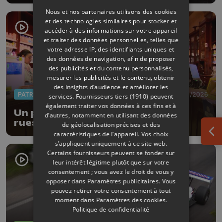
Nous et nos partenaires utilisons des cookies
et des technologies similaires pour stocker et
accéder à des informations sur votre appareil
et traiter des données personnelles, telles que
votre adresse IP, des identifiants uniques et
des données de navigation, afin de proposer
des publicités et du contenu personnalisés,
mesurer les publicités et le contenu, obtenir
des insights d’audience et améliorer les
PATRIMOINE
18/06/2026
services.
Fournisseurs tiers (1910)
peuvent
également traiter vos données à ces fins et à
Un parcours thématique dans les
d’autres, notamment en utilisant des données
rues de la Ville de Liège
de géolocalisation précises et des
caractéristiques de l’appareil. Vos choix
Ouv
s’appliquent uniquement à ce site web.
Certains fournisseurs peuvent se fonder sur
leur intérêt légitime plutôt que sur votre
consentement ; vous avez le droit de vous y
opposer dans
Paramètres publicitaires
. Vous
pouvez retirer votre consentement à tout
moment dans
Paramètres des cookies
.
Politique de confidentialité