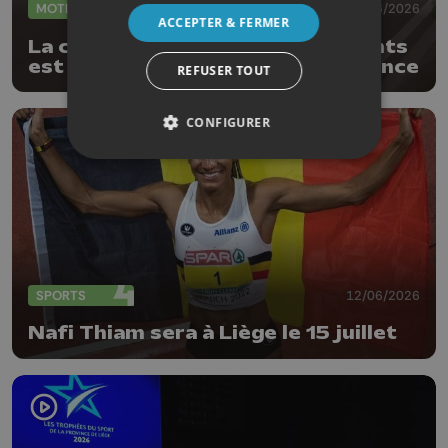
MOTEUR
15/06/2026
ACCEPTER & FERMER
La course de côte des 36 tournants
est de retour après 13 ans d'absence
REFUSER TOUT
CONFIGURER
SPORTS
12/06/2026
Nafi Thiam sera à Liège le 15 juillet