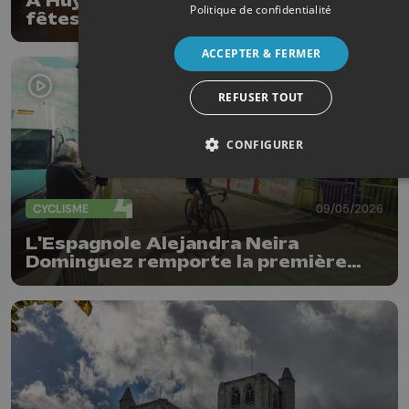
À Huy, le 15 août et le cortège des
Politique de confidentialité
fêtes septennales se préparent
déjà, les organisateurs lancent un
vibrant appel à l’aide
ACCEPTER & FERMER
REFUSER TOUT
CONFIGURER
CYCLISME
09/05/2026
L'Espagnole Alejandra Neira
Dominguez remporte la première
édition féminine de Liège-
Bastogne-Liège Juniors