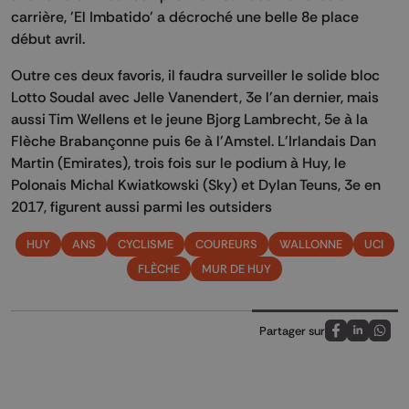
carrière, 'El Imbatido' a décroché une belle 8e place
début avril.
Outre ces deux favoris, il faudra surveiller le solide bloc
Lotto Soudal avec Jelle Vanendert, 3e l'an dernier, mais
aussi Tim Wellens et le jeune Bjorg Lambrecht, 5e à la
Flèche Brabançonne puis 6e à l'Amstel. L'Irlandais Dan
Martin (Emirates), trois fois sur le podium à Huy, le
Polonais Michal Kwiatkowski (Sky) et Dylan Teuns, 3e en
2017, figurent aussi parmi les outsiders
HUY
ANS
CYCLISME
COUREURS
WALLONNE
UCI
FLÈCHE
MUR DE HUY
Partager sur
Partagez sur
Partagez 
Parta