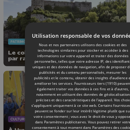
Utilisation responsable de vos donné
PATRIMOINE
20/05/2026
Nous et nos partenaires utilisons des cookies et des
technologies similaires pour stocker et accéder à des
Le collège communal de Huy réagit
informations sur votre appareil et traiter des données
par rapport à l'état du Fort de Huy
personnelles, telles que votre adresse IP, des identifiant
uniques et des données de navigation, afin de proposer 
publicités et du contenu personnalisés, mesurer les
publicités et le contenu, obtenir des insights d’audience 
améliorer les services.
Fournisseurs tiers (1910)
peuven
également traiter vos données à ces fins et à d’autres,
notamment en utilisant des données de géolocalisation
précises et des caractéristiques de l’appareil. Vos choix
s’appliquent uniquement à ce site web. Certains fournisse
peuvent se fonder sur leur intérêt légitime plutôt que su
votre consentement ; vous avez le droit de vous y oppos
CULTURE
19/05/2026
dans
Paramètres publicitaires
. Vous pouvez retirer votr
consentement à tout moment dans
Paramètres des cooki