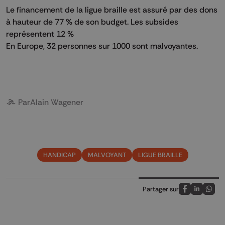
Le financement de la ligue braille est assuré par des dons
à hauteur de 77 % de son budget. Les subsides
représentent 12 %
En Europe, 32 personnes sur 1000 sont malvoyantes.
Par
Alain Wagener
HANDICAP
MALVOYANT
LIGUE BRAILLE
Partager sur
Partagez sur
Partagez 
Parta