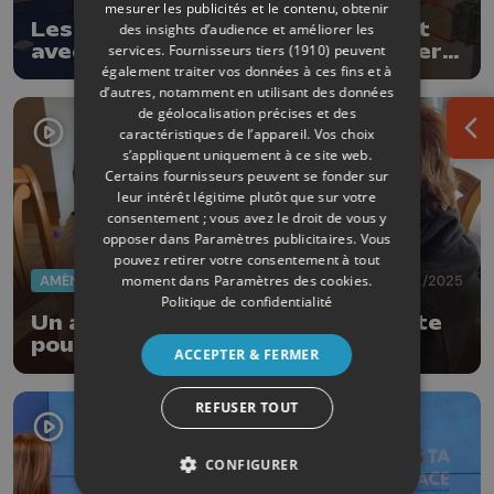
mesurer les publicités et le contenu, obtenir
Les Maisons de Jeunes en contact
des insights d’audience et améliorer les
avec le monde du handicap à travers
services.
Fournisseurs tiers (1910)
peuvent
le sport
également traiter vos données à ces fins et à
d’autres, notamment en utilisant des données
de géolocalisation précises et des
caractéristiques de l’appareil. Vos choix
Ouv
s’appliquent uniquement à ce site web.
Certains fournisseurs peuvent se fonder sur
leur intérêt légitime plutôt que sur votre
consentement ; vous avez le droit de vous y
opposer dans
Paramètres publicitaires
. Vous
pouvez retirer votre consentement à tout
moment dans
Paramètres des cookies
.
AMÉNAGEMENT DU TERRITOIRE
24/11/2025
Politique de confidentialité
Un ancien hôtel transformé en gîte
pour les personnes PMR à Hamoir
ACCEPTER & FERMER
REFUSER TOUT
CONFIGURER