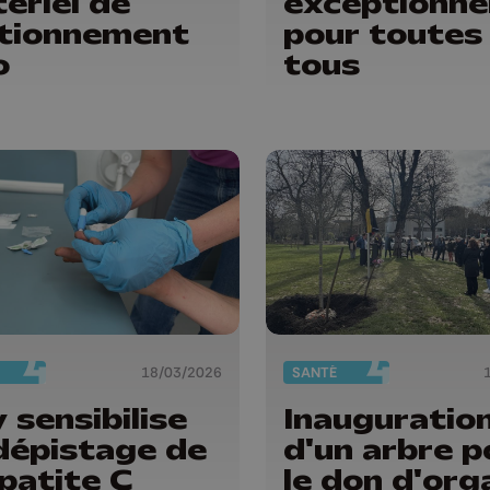
ériel de
exceptionne
tionnement
pour toutes
o
tous
18/03/2026
SANTÉ
 sensibilise
Inauguratio
dépistage de
d'un arbre p
épatite C
le don d'org