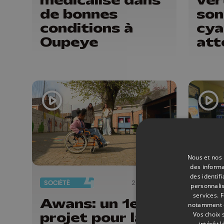
de bonnes
son
conditions à
cya
Oupeye
att
dan
Nous et nos 
des informa
des identif
SOCIÉTÉ
21/04/2026
SOCIAL
personnalis
services.
F
Awans: un 1er
Des
notamment en
projet pour la
eur
Vos choix 
intérêt 