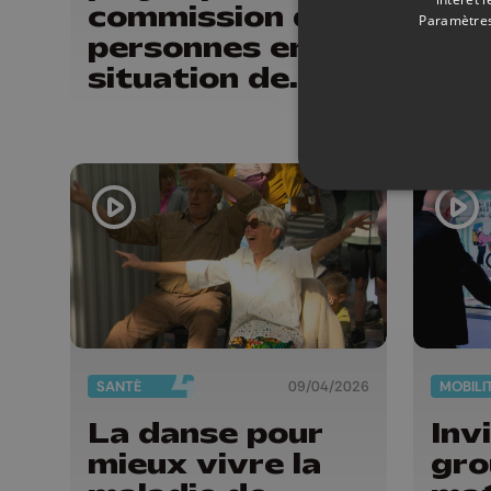
commission des
pou
Paramètres
personnes en
situation de
handicap
SANTÉ
09/04/2026
MOBILI
La danse pour
Inv
mieux vivre la
gro