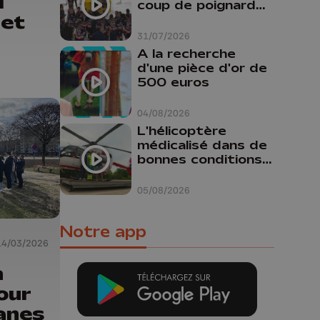
l
coup de poignard
 et
dans le dos "
31/07/2026
A la recherche
d'une pièce d'or de
500 euros
04/08/2026
L'hélicoptère
médicalisé dans de
bonnes conditions à
Oupeye
05/08/2026
Notre app
14/03/2026
n
our
anes