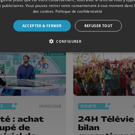
r le Télévie
et santé à
 publicitaires
. Vous pouvez retirer votre consentement à tout moment dans
Waremme
des cookies
.
Politique de confidentialité
ACCEPTER & FERMER
REFUSER TOUT
CONFIGURER
TÉ
25/03/2026
SOCIÉTÉ
ité : achat
24H Télévie 
upé de
bilan