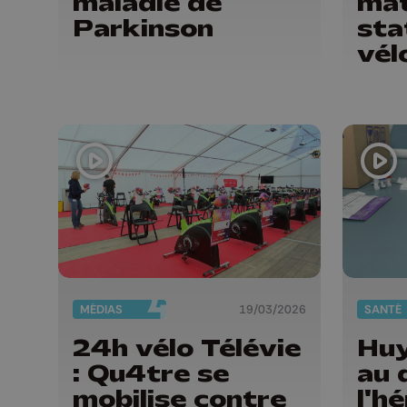
maladie de
mat
Parkinson
sta
vél
MÉDIAS
19/03/2026
SANTÉ
24h vélo Télévie
Huy
: Qu4tre se
au 
mobilise contre
l'h