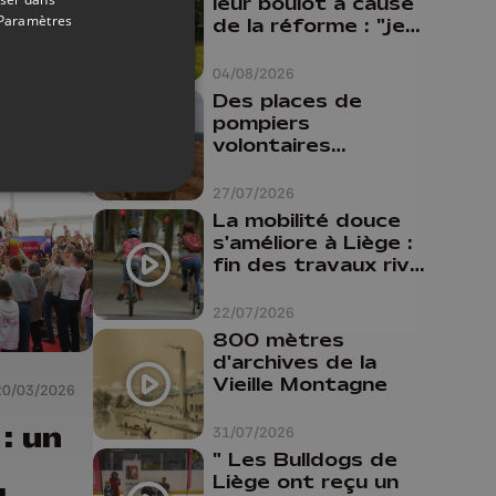
leur boulot à cause
Paramètres
de la réforme : "je
travaillais bien plus
comme prof que
04/08/2026
comme
Des places de
pharmacienne"
pompiers
volontaires
disponibles en
province de Liège :
27/07/2026
"Un citoyen qui
La mobilité douce
n'est formé ne
s'améliore à Liège :
peut pas nous
fin des travaux rive
aider"
gauche, pistes
cyclo-piétonnes
22/07/2026
Avroy et
800 mètres
Guillemins...
d'archives de la
Vieille Montagne
20/03/2026
: un
31/07/2026
" Les Bulldogs de
Liège ont reçu un