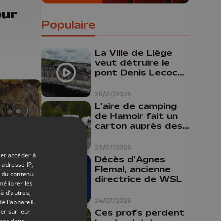
our
Populaire
La Ville de Liège
veut détruire le
pont Denis Lecocq
mais manque de
budget pour le
28/07/2026
faire
L'aire de camping
de Hamoir fait un
carton auprès des
touristes
23/07/2026
 et accéder à
Décès d'Agnes
 adresse IP,
Flemal, ancienne
t du contenu
directrice de WSL
15/04/2026
méliorer les
à d’autres,
e
24/07/2026
e l’appareil.
ure
er sur leur
Ces profs perdent
oser dans