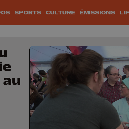
FOS
SPORTS
CULTURE
ÉMISSIONS
LI
u
ie
 au