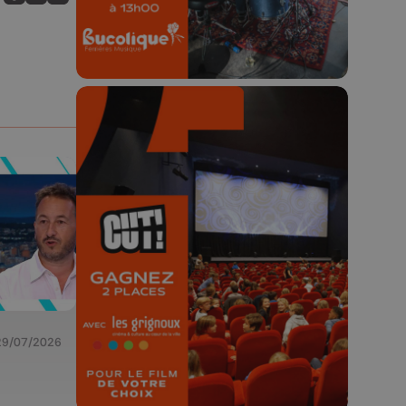
Partagez sur FaceBook
Partagez sur LinkedIn
Partagez sur Whatsapp
🎬 Concours CUT x
Les Grignoux ✨
Concours permanent - 2 places à
gagner chaque semaine !
29/07/2026