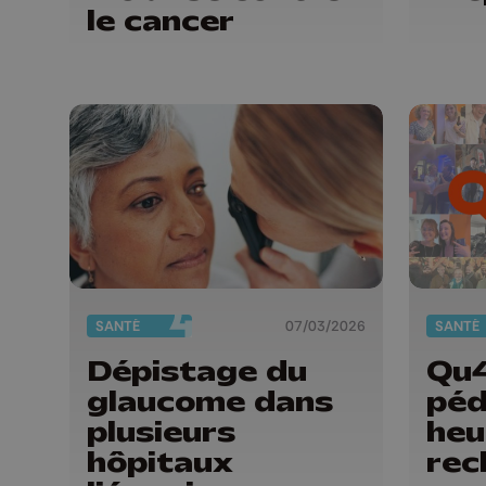
le cancer
SANTÉ
07/03/2026
SANTÉ
Dépistage du
Qu4
glaucome dans
péd
plusieurs
heu
hôpitaux
rec