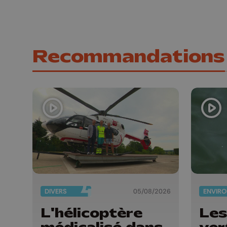
Recommandations
DIVERS
05/08/2026
L'hélicoptère
Les
médicalisé dans
ver