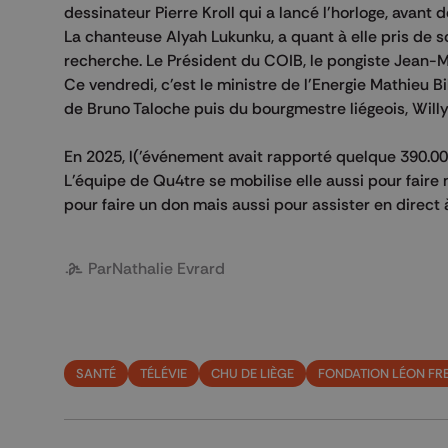
dessinateur Pierre Kroll qui a lancé l'horloge, avan
La chanteuse Alyah Lukunku, a quant à elle pris de s
recherche. Le Président du COIB, le pongiste Jean-Mic
Ce vendredi, c'est le ministre de l'Energie Mathieu Bi
de Bruno Taloche puis du bourgmestre liégeois, Will
En 2025, l('événement avait rapporté quelque 390.00
L'équipe de Qu4tre se mobilise elle aussi pour faire 
pour faire un don mais aussi pour assister en direct
Par
Nathalie Evrard
SANTÉ
TÉLÉVIE
CHU DE LIÈGE
FONDATION LÉON FR