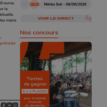
50 euros.
Météo Soir - 06/08/2026
A suivre
ur la
ituelle.
VOIR LE DIRECT
 les mains
Nos concours
e.
qu4tre.be
🎁 Gagnez 5x2
places pour le
Bucolique Ferrières
Festival 🌿🎶
Concours valable jusqu'au 9 août,
23h59.
r