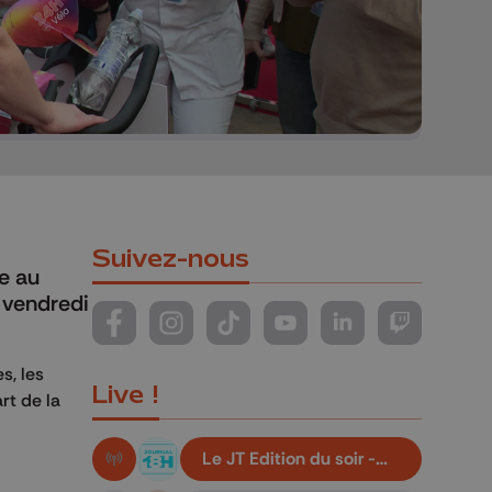
Suivez-nous
e au
 vendredi
Suivez-nous sur FaceBook
Suivez-nous sur Instagram
Suivez-nous sur TikTok
Suivez-nous sur YouTube
Suivez-nous sur Li
Suivez-nous
s, les
Live !
rt de la
Le JT Edition du soir -
En live!
06/08/2026