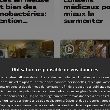
t bien des
médicaux p
nobactéries:
mieux la
ention
surmonter
ger !
Utilisation responsable de vos données
partenaires utilisons des cookies et des technologies similaires pour stocker
tions sur votre appareil et traiter des données personnelles, telles que votre
iants uniques et des données de navigation, afin de proposer des publicités e
20/04/2026
ENVIRONNEMENT
és, mesurer les publicités et le contenu, obtenir des insights d’audience et a
ournisseurs tiers (1910)
peuvent également traiter vos données à ces fins et 
 pizzas à 1
Cinq jours d
 utilisant des données de géolocalisation précises et des caractéristiques d
o ! Action
festival nat
s’appliquent uniquement à ce site web. Certains fournisseurs peuvent se fond
légitime plutôt que sur votre consentement ; vous avez le droit de vous y opp