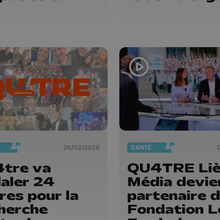
26/02/2026
SANTÉ
tre va
QU4TRE Li
aler 24
Média devie
res pour la
partenaire d
herche
Fondation L