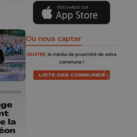
Où nous capter
QU4TRE
, le média de proximité de votre
commune !
LISTE DES COMMUNES
04/02/2026
ège
nt
e la
éon