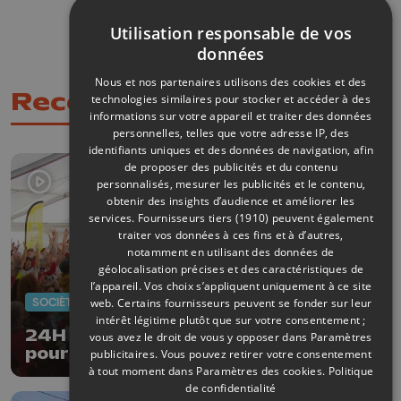
Partagez sur
Partagez 
Parta
Utilisation responsable de vos
données
Nous et nos partenaires utilisons des cookies et des
Recommandations
technologies similaires pour stocker et accéder à des
informations sur votre appareil et traiter des données
personnelles, telles que votre adresse IP, des
identifiants uniques et des données de navigation, afin
de proposer des publicités et du contenu
personnalisés, mesurer les publicités et le contenu,
obtenir des insights d’audience et améliorer les
services.
Fournisseurs tiers (1910)
peuvent également
traiter vos données à ces fins et à d’autres,
notamment en utilisant des données de
géolocalisation précises et des caractéristiques de
l’appareil. Vos choix s’appliquent uniquement à ce site
SOCIÉTÉ
20/03/2026
web. Certains fournisseurs peuvent se fonder sur leur
intérêt légitime plutôt que sur votre consentement ;
24H Télévie : un bilan exceptionnel
vous avez le droit de vous y opposer dans
Paramètres
pour toutes et tous
publicitaires
. Vous pouvez retirer votre consentement
à tout moment dans
Paramètres des cookies
.
Politique
de confidentialité