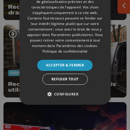
de géolocalisation précises et des
Recydel Wandre : réduire
caractéristiques de l’appareil. Vos choix
Ouv
drastiquement le nombre
s’appliquent uniquement à ce site web.
d'incendies
Certains fournisseurs peuvent se fonder sur
leur intérêt légitime plutôt que sur votre
consentement ; vous avez le droit de vous y
opposer dans
Paramètres publicitaires
. Vous
pouvez retirer votre consentement à tout
moment dans
Paramètres des cookies
.
Politique de confidentialité
ACCEPTER & FERMER
ENVIRONNEMENT
17/03/2026
REFUSER TOUT
Recyparc mobile à Liège : mini mais
utile !
CONFIGURER