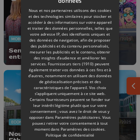
données
Nous et nos partenaires utilisons des cookies
et des technologies similaires pour stocker et
accéder à des informations sur votre appareil
et traiter des données personnelles, telles que
votre adresse IP, des identifiants uniques et
MOBILITÉ
29/08/2025
des données de navigation, afin de proposer
des publicités et du contenu personnalisés,
Semaine de la mobilité : les
mesurer les publicités et le contenu, obtenir
entreprises participent aussi !
des insights d’audience et améliorer les
services.
Fournisseurs tiers (1910)
peuvent
également traiter vos données à ces fins et à
d’autres, notamment en utilisant des données
de géolocalisation précises et des
caractéristiques de l’appareil. Vos choix
Ouv
s’appliquent uniquement à ce site web.
Certains fournisseurs peuvent se fonder sur
leur intérêt légitime plutôt que sur votre
consentement ; vous avez le droit de vous y
opposer dans
Paramètres publicitaires
. Vous
ECONOMIE
16/05/2025
pouvez retirer votre consentement à tout
moment dans
Paramètres des cookies
.
Nouvelle identité visuelle pour
Politique de confidentialité