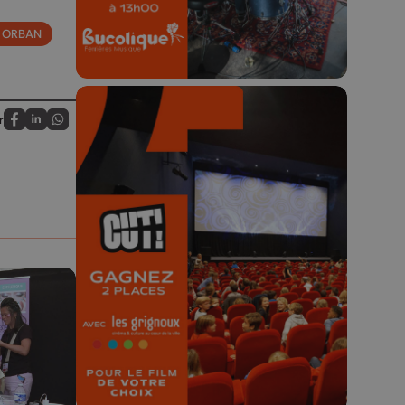
E ORBAN
r
Partagez sur FaceBook
Partagez sur LinkedIn
Partagez sur Whatsapp
🎬 Concours CUT x
Les Grignoux ✨
Concours permanent - 2 places à
gagner chaque semaine !