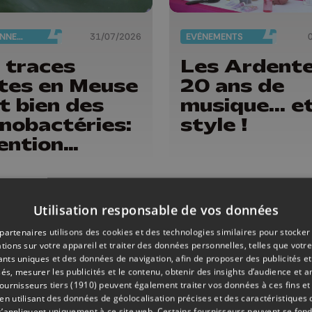
ENVIRONNEMENT
31/07/2026
EVÈNEMENTS
 traces
Les Ardente
tes en Meuse
20 ans de
t bien des
musique... e
nobactéries:
style !
ention
ger !
Utilisation responsable de vos données
partenaires utilisons des cookies et des technologies similaires pour stocker
tions sur votre appareil et traiter des données personnelles, telles que votre
iants uniques et des données de navigation, afin de proposer des publicités e
és, mesurer les publicités et le contenu, obtenir des insights d’audience et a
ournisseurs tiers (1910)
peuvent également traiter vos données à ces fins et 
 utilisant des données de géolocalisation précises et des caractéristiques d
s’appliquent uniquement à ce site web. Certains fournisseurs peuvent se fond