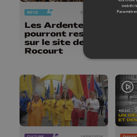
intérêt 
Paramètres
INFOS
02/07/2026
EVÈNE
Les Ardentes
Les
pourront rester
J-2
sur le site de
cou
Rocourt
CULTURE
19/05/2026
ÉMISSI