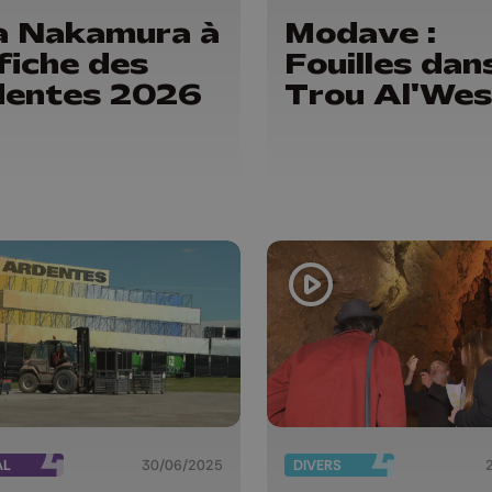
 Nakamura à
Modave :
ffiche des
Fouilles dans
dentes 2026
Trou Al'We
AL
30/06/2025
DIVERS