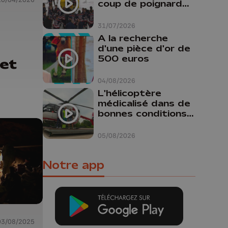
coup de poignard
dans le dos "
31/07/2026
A la recherche
d'une pièce d'or de
500 euros
 et
04/08/2026
L'hélicoptère
médicalisé dans de
bonnes conditions à
Oupeye
05/08/2026
Notre app
03/08/2025