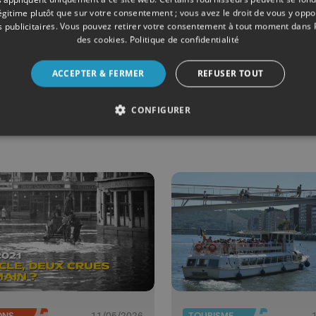
légitime plutôt que sur votre consentement ; vous avez le droit de vous y opp
 publicitaires
. Vous pouvez retirer votre consentement à tout moment dans
MENTS
30/06/2026
JUDICIAIRE
des cookies
.
Politique de confidentialité
 Ardentes :
Des contrôl
 avant le
anti-drogue
ACCEPTER & FERMER
REFUSER TOUT
p d'envoi
renforcés a
CONFIGURER
Ardentes
ONS
11/05/2026
TOURISME