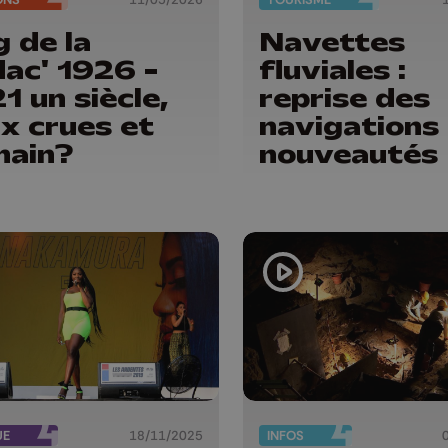
 de la
Navettes
ac' 1926 -
fluviales :
1 un siècle,
reprise des
x crues et
navigations
main?
nouveautés
UE
18/11/2025
INFOS