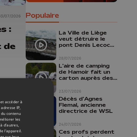
Populaire
03/07/2026
s :
La Ville de Liège
veut détruire le
t de
pont Denis Lecocq
mais manque de
budget pour le
28/07/2026
faire
L'aire de camping
de Hamoir fait un
carton auprès des
touristes
23/07/2026
Décès d'Agnes
 et accéder à
Flemal, ancienne
 adresse IP,
directrice de WSL
t du contenu
méliorer les
24/07/2026
à d’autres,
e l’appareil.
Ces profs perdent
er sur leur