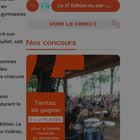
Le JT Edition du soir -
 en
En live!
06/08/2026
0 gymnastes
VOIR LE DIRECT
tré son
illet, soit
Nos concours
ersonnes
 des
 de chacune
🎁 Gagnez 5x2
places pour le
ains
Bucolique Ferrières
 durant le
Festival 🌿🎶
kistes. La
Concours valable jusqu'au 9 août,
 rivières,
23h59.