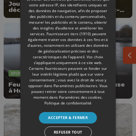
Journées wallonnes de l'eau: à la
votre adresse IP, des identifiants uniques et
découverte de la réserve du Haut-
des données de navigation, afin de proposer
Geer
des publicités et du contenu personnalisés,
mesurer les publicités et le contenu, obtenir
des insights d’audience et améliorer les
services.
Fournisseurs tiers (1910)
peuvent
également traiter vos données à ces fins et à
d’autres, notamment en utilisant des données
de géolocalisation précises et des
caractéristiques de l’appareil. Vos choix
Ouv
s’appliquent uniquement à ce site web.
Certains fournisseurs peuvent se fonder sur
SPORTS
16/02/2024
leur intérêt légitime plutôt que sur votre
consentement ; vous avez le droit de vous y
Feu vert pour plonger dans la Meuse
opposer dans
Paramètres publicitaires
. Vous
à Huy ce dimanche !
pouvez retirer votre consentement à tout
moment dans
Paramètres des cookies
.
Politique de confidentialité
ACCEPTER & FERMER
REFUSER TOUT