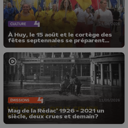
CULTURE
19/05/2026
À Huy, le 15 août et le cortège des
fêtes septennales se préparent
déjà, les organisateurs lancent un
vibrant appel à l’aide
ÉMISSIONS
11/05/2026
Mag de la Rédac' 1926 - 2021 un
siècle, deux crues et demain?