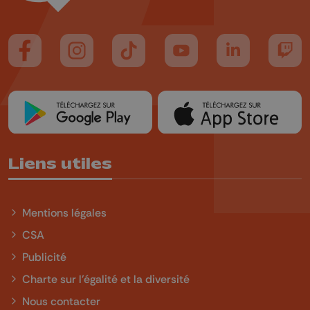
Suivez-nous sur FaceBook
Suivez-nous sur Instagram
Suivez-nous sur TikTok
Suivez-nous sur YouTube
Suivez-nous sur
Suiv
Liens utiles
Mentions légales
CSA
Publicité
Charte sur l'égalité et la diversité
Nous contacter