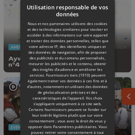
Utilisation responsable de vos
données
Nous et nos partenaires utilisons des cookies
et des technologies similaires pour stocker et
accéder à des informations sur votre appareil
et traiter des données personnelles, telles que
votre adresse IP, des identifiants uniques et
AMÉNAGEMENT DU TERRITOIRE
17/09/2019
des données de navigation, afin de proposer
Aywaille : fermeture de la sortie
des publicités et du contenu personnalisés,
mesurer les publicités et le contenu, obtenir
n°46 Remouchamps vers Liège
des insights d’audience et améliorer les
services.
Fournisseurs tiers (1910)
peuvent
également traiter vos données à ces fins et à
d’autres, notamment en utilisant des données
de géolocalisation précises et des
caractéristiques de l’appareil. Vos choix
Ouv
s’appliquent uniquement à ce site web.
Certains fournisseurs peuvent se fonder sur
leur intérêt légitime plutôt que sur votre
consentement ; vous avez le droit de vous y
opposer dans
Paramètres publicitaires
. Vous
EVÈNEMENTS
09/08/2018
pouvez retirer votre consentement à tout