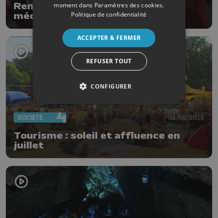
moment dans
Paramètres des cookies
.
Remouchamps : bientôt la fête
Politique de confidentialité
médiévale
ACCEPTER & FERMER
REFUSER TOUT
CONFIGURER
SOCIÉTÉ
01/08/2018
Tourisme : soleil et affluence en
juillet