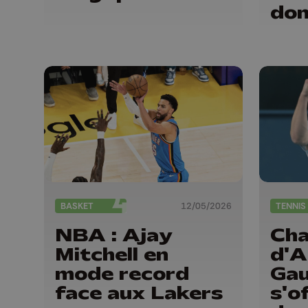
dom
Na
BASKET
12/05/2026
TENNIS
NBA : Ajay
Cha
Mitchell en
d'A
mode record
Gau
face aux Lakers
s'o