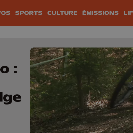
FOS
SPORTS
CULTURE
ÉMISSIONS
LI
o :
lge
e