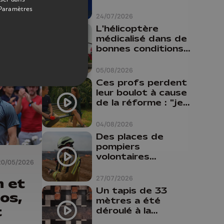
a
Paramètres
24/07/2026
L'hélicoptère
médicalisé dans de
bonnes conditions à
Oupeye
05/08/2026
Ces profs perdent
leur boulot à cause
de la réforme : "je
travaillais bien plus
comme prof que
04/08/2026
comme
Des places de
pharmacienne"
pompiers
volontaires
20/05/2026
disponibles en
province de Liège :
27/07/2026
n et
"Un citoyen qui
Un tapis de 33
os,
n'est formé ne
mètres a été
peut pas nous
t
déroulé à la
aider"
Cathédrale de