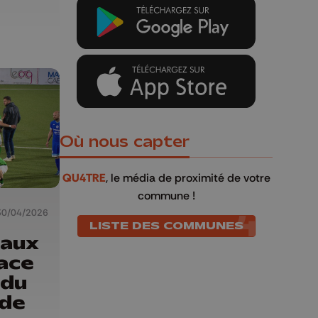
Où nous capter
QU4TRE
, le média de proximité de votre
commune !
30/04/2026
LISTE DES COMMUNES
 aux
face
 du
 de