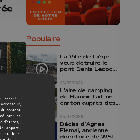
rée
Populaire
La Ville de Liège
veut détruire le
pont Denis Lecocq
mais manque de
budget pour le
28/07/2026
faire
L'aire de camping
de Hamoir fait un
 et accéder à
carton auprès des
 adresse IP,
01/06/2026
touristes
t du contenu
méliorer les
la à
23/07/2026
à d’autres,
Décès d'Agnes
e l’appareil.
Flemal, ancienne
er sur leur
directrice de WSL
oser dans