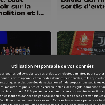
oir sur la
sortis d'ent
olition et la
onstruction
la piscine
ywaille
Utilisation responsable de vos données
partenaires utilisons des cookies et des technologies similaires pour stocker
tions sur votre appareil et traiter des données personnelles, telles que votre
S
04/06/2026
FOOTBALL
iants uniques et des données de navigation, afin de proposer des publicités e
és, mesurer les publicités et le contenu, obtenir des insights d’audience et a
mand
Match de ga
ournisseurs tiers (1910)
peuvent également traiter vos données à ces fins et 
chant et
Sclessin, le
 utilisant des données de géolocalisation précises et des caractéristiques d
ie Allemand
Standard
s’appliquent uniquement à ce site web. Certains fournisseurs peuvent se fond
légitime plutôt que sur votre consentement ; vous avez le droit de vous y opp