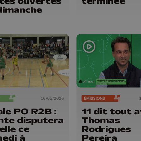
tes ouvertes
terminée
dimanche
T
16/05/2026
ÉMISSIONS
ale PO R2B :
11 dit tout 
nte disputera
Thomas
elle ce
Rodrigues
edi à
Pereira