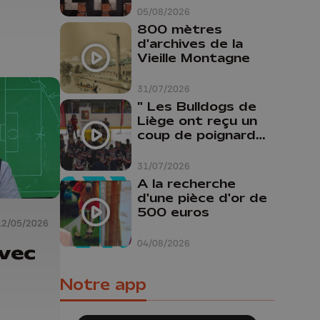
Liège
05/08/2026
800 mètres
d'archives de la
Vieille Montagne
31/07/2026
" Les Bulldogs de
Liège ont reçu un
coup de poignard
dans le dos "
31/07/2026
A la recherche
d'une pièce d'or de
500 euros
12/05/2026
04/08/2026
avec
Notre app