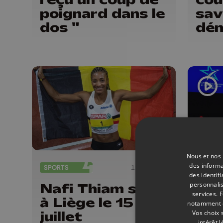
poignard dans le
sav
dos "
dém
rec
de 
d'A
Nous et nos 
des informa
SPORTS
12/06/2026
SPORT
des identif
personnalis
Nafi Thiam sera
Ar
services.
F
à Liège le 15
Mar
notamment en
juillet
Jul
Vos choix 
intérêt 