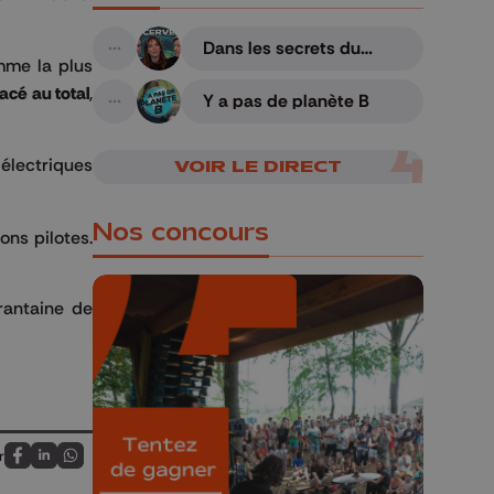
Dans les secrets du
A suivre
cerveau humain
mme la plus
acé au total
,
Y a pas de planète B
A suivre
électriques
VOIR LE DIRECT
Nos concours
ons pilotes.
antaine de
🎁 Gagnez 5x2
places pour le
Bucolique Ferrières
r
Partagez sur FaceBook
Partagez sur LinkedIn
Partagez sur Whatsapp
Festival 🌿🎶