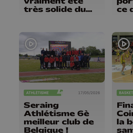
vraiment été
por
très solide du
ce 
début à la fin"
ATHLÉTISME
17/05/2026
BASKE
Seraing
Fin
Athlétisme 6è
Coi
meilleur club de
la b
Belgique !
sam