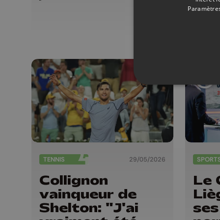
ré
Paramètres
par
du 
Pro
Liè
TENNIS
29/05/2026
SPORT
Collignon
Le 
vainqueur de
Liè
Shelton: "J'ai
ses