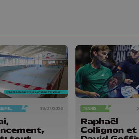
AMÉNAGEMENT DU TERRITOIRE
16/07/2026
TENNIS
ai,
Raphaël
ncement,
Collignon et
t: tout
David Goffi