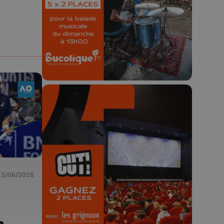
Concours valable jusqu'au 9 août,
23h59.
🎬 Concours CUT x
Les Grignoux ✨
23/06/2026
Concours permanent - 2 places à
gagner chaque semaine !
n