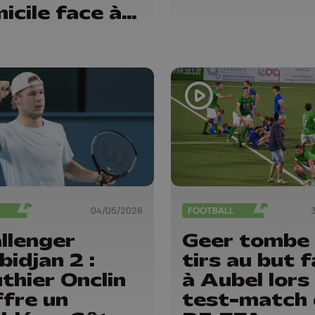
icile face à
toye
04/05/2026
FOOTBALL
llenger
Geer tombe
bidjan 2 :
tirs au but 
thier Onclin
à Aubel lors
ffre un
test-match