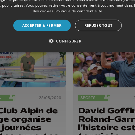
compensés
accueillera l
 publicitaires
. Vous pouvez retirer votre consentement à tout moment dans
 les Trophées
Juventus
des cookies
.
Politique de confidentialité
sport de la
ACCEPTER & FERMER
REFUSER TOUT
vince de
ge
CONFIGURER
S
28/05/2026
SPORTS
Club Alpin de
David Goffi
ge organise
Roland-Garr
 journées
l'histoire es