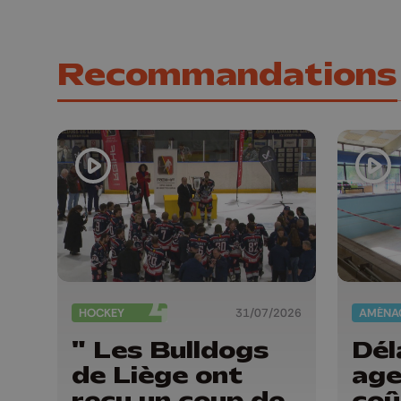
Recommandations
HOCKEY
31/07/2026
" Les Bulldogs
Dél
de Liège ont
age
reçu un coup de
coû