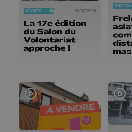
SOCIÉTÉ
02/03/2026
Fre
La 17e édition
asia
du Salon du
com
Volontariat
dist
approche !
mas
des