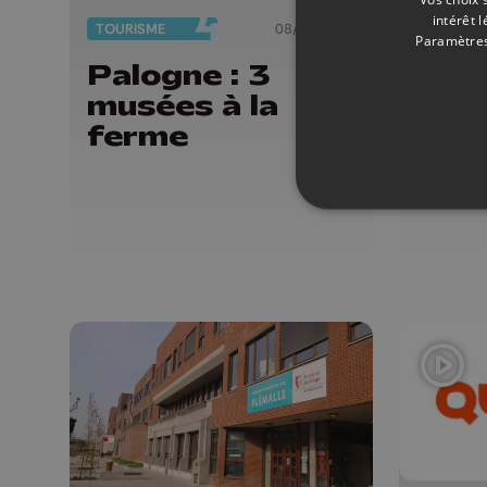
SOCIÉTÉ
intérêt 
TOURISME
08/07/2026
Paramètres
Prov
Palogne : 3
inte
musées à la
de f
ferme
bar
feu
d'ar