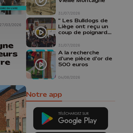
Vieille Montagne
31/07/2026
" Les Bulldogs de
27/03/2026
Liège ont reçu un
coup de poignard
dans le dos "
gne
31/07/2026
eurs
A la recherche
d'une pièce d'or de
vre
500 euros
04/08/2026
Notre app