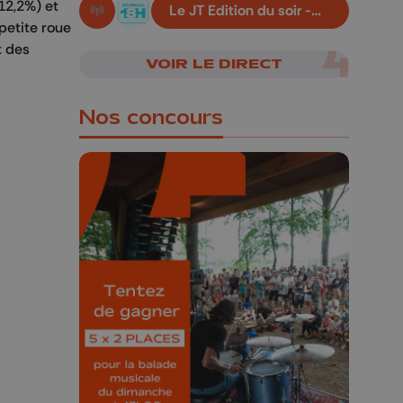
12,2%) et
Le JT Edition du soir -
En live!
07/08/2026
petite roue
t des
VOIR LE DIRECT
Nos concours
🎁 Gagnez 5x2
places pour le
Bucolique Ferrières
Festival 🌿🎶
Concours valable jusqu'au 9 août,
23h59.