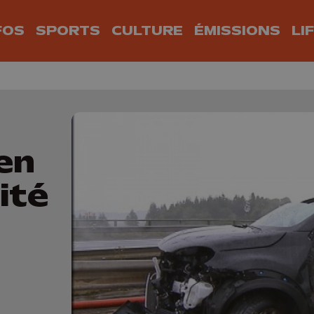
FOS
SPORTS
CULTURE
ÉMISSIONS
LI
en
ité