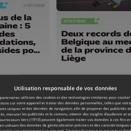
17/07/2026
s de la
ATHLÉTISME
ine : 5
Deux records d
 des
Belgique au me
dations,
de la province 
sides pour
Liège
port et
d'artifice
Utilisation responsable de vos données
partenaires utilisons des cookies et des technologies similaires pour stocker
tions sur votre appareil et traiter des données personnelles, telles que votre
iants uniques et des données de navigation, afin de proposer des publicités e
és, mesurer les publicités et le contenu, obtenir des insights d’audience et a
ournisseurs tiers (1910)
peuvent également traiter vos données à ces fins et 
 utilisant des données de géolocalisation précises et des caractéristiques d
s’appliquent uniquement à ce site web. Certains fournisseurs peuvent se fond