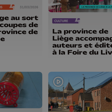
NS
31/03/2026
ge au sort
CULTURE
 coupes de
La province de
rovince de
Liège accompa
ge
auteurs et édit
à la Foire du Li