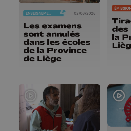
ÉMISSIO
ENSEIGNEMENT
02/06/2026
Tira
Les examens
des
sont annulés
la P
dans les écoles
Liè
de la Province
de Liège