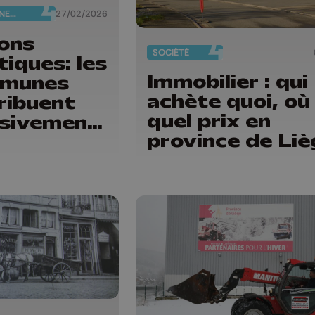
ENVIRONNEMENT
27/02/2026
lons
SOCIÉTÉ
tiques: les
Immobilier : qui
munes
achète quoi, où
ribuent
quel prix en
sivement
province de Liè
 pièges