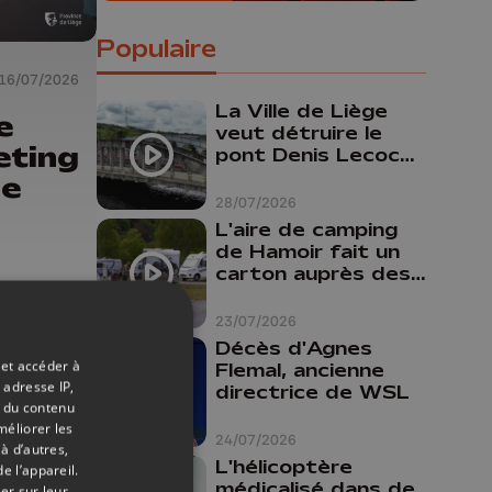
Populaire
16/07/2026
La Ville de Liège
e
veut détruire le
eting
pont Denis Lecocq
mais manque de
de
budget pour le
28/07/2026
faire
L'aire de camping
de Hamoir fait un
carton auprès des
touristes
23/07/2026
Décès d'Agnes
 et accéder à
Flemal, ancienne
 adresse IP,
directrice de WSL
t du contenu
méliorer les
24/07/2026
à d’autres,
L'hélicoptère
e l’appareil.
médicalisé dans de
er sur leur