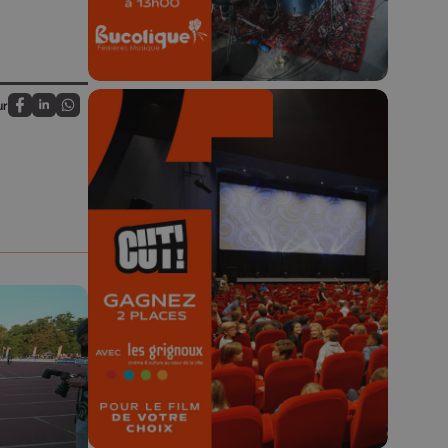
ur
Partagez sur FaceBook
Partagez sur LinkedIn
Partagez sur Whatsapp
🎬 Concours CUT x
Les Grignoux ✨
Concours permanent - 2 places à
gagner chaque semaine !