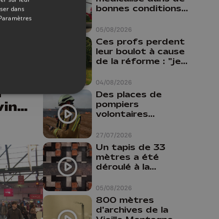
bonnes conditions à
oser dans
Oupeye
Paramètres
05/08/2026
04/06/2026
Ces profs perdent
ant
leur boulot à cause
de la réforme : "je
nd
travaillais bien plus
ar
comme prof que
04/08/2026
u
comme
Des places de
pharmacienne"
vince
pompiers
volontaires
disponibles en
province de Liège :
27/07/2026
"Un citoyen qui
Un tapis de 33
n'est formé ne
mètres a été
peut pas nous
déroulé à la
aider"
Cathédrale de
Liège
05/08/2026
800 mètres
d'archives de la