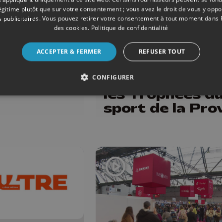
03/07/2026
légitime plutôt que sur votre consentement ; vous avez le droit de vous y opp
 publicitaires
. Vous pouvez retirer votre consentement à tout moment dans
ince :
des cookies
.
Politique de confidentialité
SPORTS
rdiction
Armand March
eux,
ACCEPTER & FERMER
REFUSER TOUT
et Julie Allema
becues et
récompensés p
x
CONFIGURER
les Trophées d
tifices
sport de la Pro
de Liège