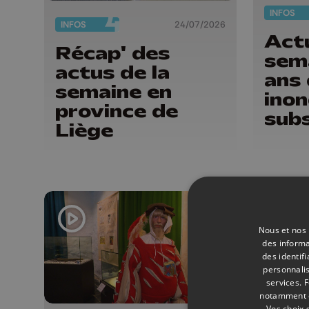
INFOS
INFOS
24/07/2026
Actu
Récap' des
sema
actus de la
ans
semaine en
inon
province de
sub
Liège
le s
feu 
Nous et nos 
des informa
des identif
personnalis
services.
F
notamment en
Vos choix 