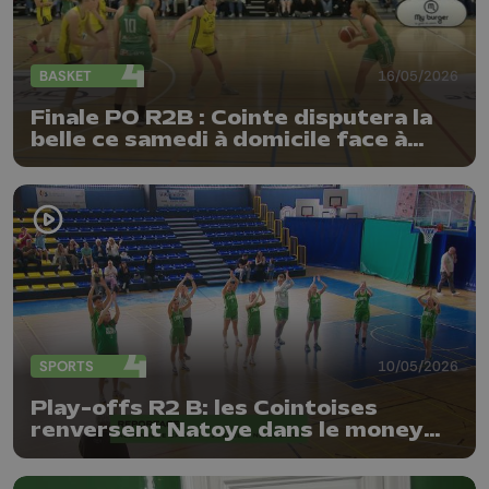
BASKET
16/05/2026
Finale PO R2B : Cointe disputera la
belle ce samedi à domicile face à
Natoye
SPORTS
10/05/2026
Play-offs R2 B: les Cointoises
renversent Natoye dans le money
time