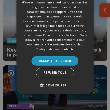
d’autres, notamment en utilisant des données
de géolocalisation précises et des
caractéristiques de l’appareil. Vos choix
Ouv
s’appliquent uniquement à ce site web.
Certains fournisseurs peuvent se fonder sur
leur intérêt légitime plutôt que sur votre
consentement ; vous avez le droit de vous y
opposer dans
Paramètres publicitaires
. Vous
pouvez retirer votre consentement à tout
ECONOMIE
19/05/2026
moment dans
Paramètres des cookies
.
Politique de confidentialité
Keyes (ex-NRB) ne s'installera pas à
la patinoire de Liège
ACCEPTER & FERMER
REFUSER TOUT
CONFIGURER
CULTURE
17/05/2026