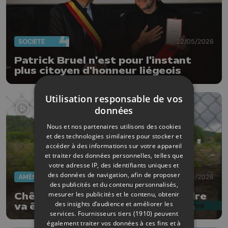
SOCIÉTÉ
22/05/2026
Patrick Bruel n'est pour l'instant
plus citoyen d'honneur liégeois
Utilisation responsable de vos
données
Nous et nos partenaires utilisons des cookies
et des technologies similaires pour stocker et
accéder à des informations sur votre appareil
et traiter des données personnelles, telles que
votre adresse IP, des identifiants uniques et
des données de navigation, afin de proposer
AMÉNAGEMENT DU TERRITOIRE
21/05/2026
des publicités et du contenu personnalisés,
mesurer les publicités et le contenu, obtenir
Chênée : la rive gauche de la Vesdre
des insights d’audience et améliorer les
va être entièrement réaménagée
services.
Fournisseurs tiers (1910)
peuvent
également traiter vos données à ces fins et à