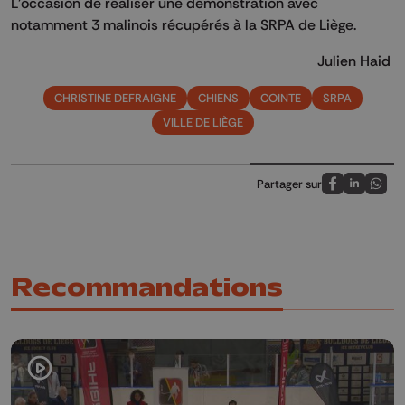
L’occasion de réaliser une démonstration avec
notamment 3 malinois récupérés à la SRPA de Liège.
Julien Haid
CHRISTINE DEFRAIGNE
CHIENS
COINTE
SRPA
VILLE DE LIÈGE
Partager sur
Partagez sur
Partagez 
Parta
Recommandations