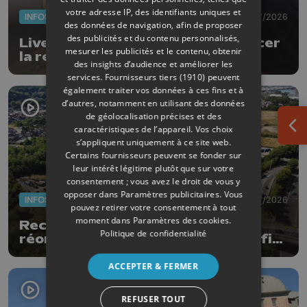
votre adresse IP, des identifiants uniques et
INFOS
29/07/2026
des données de navigation, afin de proposer
des publicités et du contenu personnalisés,
LiveDrop : la goutte qui fait avancer
mesurer les publicités et le contenu, obtenir
la recherche
des insights d’audience et améliorer les
services.
Fournisseurs tiers (1910)
peuvent
également traiter vos données à ces fins et à
d’autres, notamment en utilisant des données
de géolocalisation précises et des
caractéristiques de l’appareil. Vos choix
Ouv
s’appliquent uniquement à ce site web.
Certains fournisseurs peuvent se fonder sur
leur intérêt légitime plutôt que sur votre
consentement ; vous avez le droit de vous y
opposer dans
Paramètres publicitaires
. Vous
INFOS
29/07/2026
pouvez retirer votre consentement à tout
moment dans
Paramètres des cookies
.
Recydel reçoit un permis pour
Politique de confidentialité
réorganiser son site de Wandre afin
de prévenir le risque d'incendie
ACCEPTER & FERMER
REFUSER TOUT