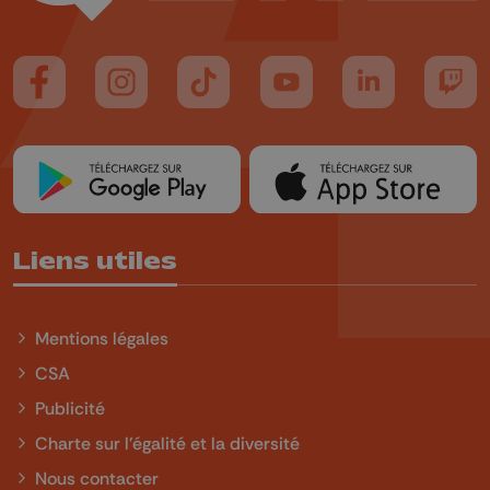
Suivez-nous sur FaceBook
Suivez-nous sur Instagram
Suivez-nous sur TikTok
Suivez-nous sur YouTube
Suivez-nous sur
Suiv
Liens utiles
Mentions légales
CSA
Publicité
Charte sur l'égalité et la diversité
Nous contacter