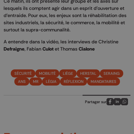
Ce matin, ils ont présenté leur groupe et les axes sur
lesquels ils comptent agir dans un esprit d'ouverture et
d'entraide. Pour eux, les enjeux sont la réhabilitation des
sites industriels, la sécurité, le commerce, la mobilité et
surtout la supra-communalité.
A entendre dans la vidéo, les interviews de Christine
Defraigne
, Fabian
Culot
et Thomas
Cialone
SÉCURITÉ
MOBILITÉ
LIÈGE
HERSTAL
SERAING
ANS
MR
LÉGIA
RÉFLEXION
MANDATAIRES
Partager sur
Partagez sur
Partagez 
Parta