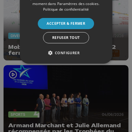
moment dans
Paramètres des cookies
.
Politique de confidentialité
ACCEPTER & FERMER
DIVERS
05/06/2026
REFUSER TOUT
Mobilité : la liaison E25-E40/A602
fermée 5 nuits pour l’entretien
CONFIGURER
trimestriel
SPORTS
04/06/2026
Armand Marchant et Julie Allemand
récompensés par les Trophées du