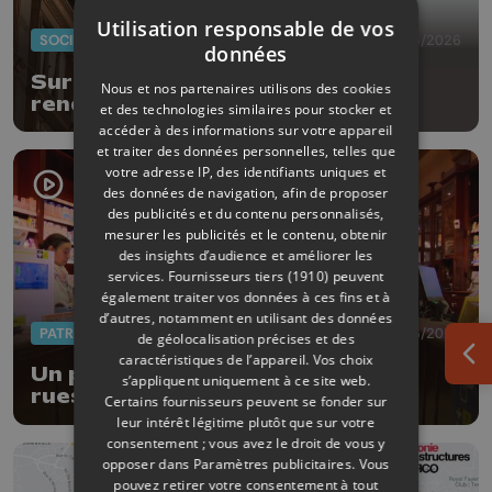
Utilisation responsable de vos
SOCIÉTÉ
29/06/2026
données
Surdicécité : des drapeaux pour
Nous et nos partenaires utilisons des cookies
rendre visible l'invisible
et des technologies similaires pour stocker et
accéder à des informations sur votre appareil
et traiter des données personnelles, telles que
votre adresse IP, des identifiants uniques et
des données de navigation, afin de proposer
des publicités et du contenu personnalisés,
mesurer les publicités et le contenu, obtenir
des insights d’audience et améliorer les
services.
Fournisseurs tiers (1910)
peuvent
également traiter vos données à ces fins et à
d’autres, notamment en utilisant des données
PATRIMOINE
18/06/2026
de géolocalisation précises et des
caractéristiques de l’appareil. Vos choix
Ouv
Un parcours thématique dans les
s’appliquent uniquement à ce site web.
rues de la Ville de Liège
Certains fournisseurs peuvent se fonder sur
leur intérêt légitime plutôt que sur votre
consentement ; vous avez le droit de vous y
opposer dans
Paramètres publicitaires
. Vous
pouvez retirer votre consentement à tout