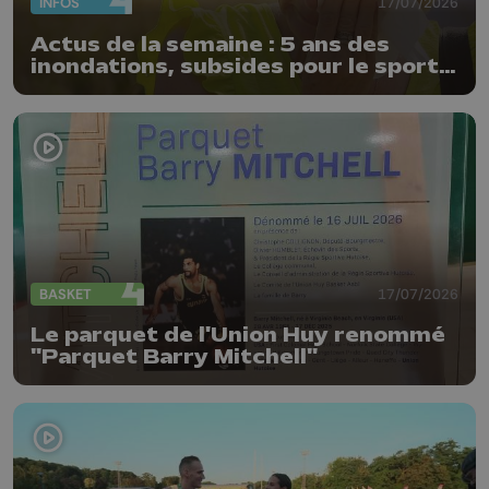
INFOS
17/07/2026
Actus de la semaine : 5 ans des
inondations, subsides pour le sport
et feu d'artifice
BASKET
17/07/2026
Le parquet de l'Union Huy renommé
"Parquet Barry Mitchell"