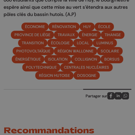
espère ainsi que cette mise au vert s’étendra aux autres
pôles clés du bassin hutois. (A.P)
ÉCONOMIE
RÉNOVATION
HUY
ÉCOLE
PROVINCE DE LIÈGE
TRAVAUX
ÉNERGIE
TIHANGE
TRANSITION
ÉCOLOGIE
LOCAL
LUMINUS
PHOTOVOLTAÏQUE
RÉGION WALLONNE
SCOLAIRE
ÉNERGÉTIQUE
ISOLATION
COLLIGNON
BORSUS
POLYTECHNIQUE
CENTRALES NUCLÉAIRES
RÉGION HUTOISE
DOSOGNE
Partager sur
Partagez sur
Partagez 
Parta
Recommandations