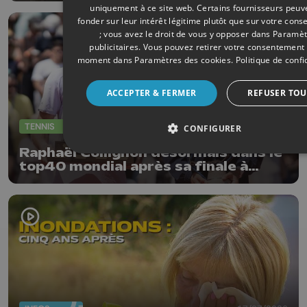
uniquement à ce site web. Certains fournisseurs peuv
fonder sur leur intérêt légitime plutôt que sur votre con
; vous avez le droit de vous y opposer dans
Paramèt
publicitaires
. Vous pouvez retirer votre consentement 
moment dans
Paramètres des cookies
.
Politique de confi
ACCEPTER & FERMER
REFUSER TOU
TENNIS
20/07/2026
CONFIGURER
Raphaël Collignon désormais dans le
top40 mondial après sa finale à
Gstaad