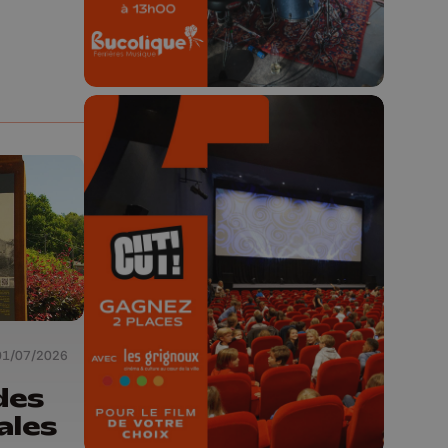
🎬 Concours CUT x
Les Grignoux ✨
Concours permanent - 2 places à
gagner chaque semaine !
01/07/2026
des
ales