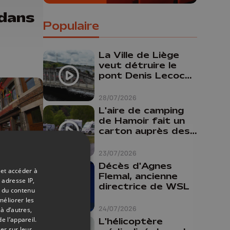
 dans
Populaire
La Ville de Liège
veut détruire le
pont Denis Lecocq
mais manque de
budget pour le
28/07/2026
faire
L'aire de camping
de Hamoir fait un
carton auprès des
touristes
23/07/2026
Décès d'Agnes
 et accéder à
Flemal, ancienne
 adresse IP,
10/06/2026
directrice de WSL
t du contenu
-
méliorer les
24/07/2026
à d’autres,
-en-
e l’appareil.
L'hélicoptère
er sur leur