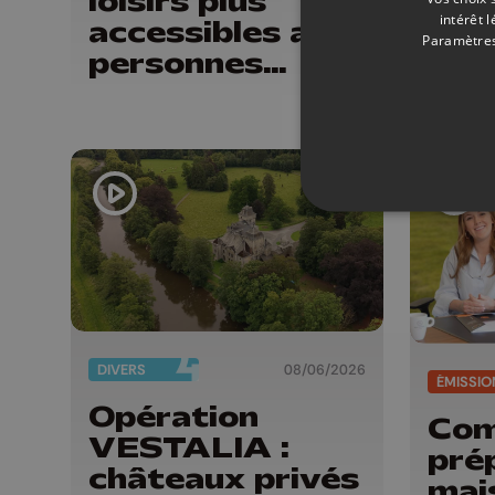
loisirs plus
ann
intérêt 
accessibles aux
d'a
Paramètres
personnes
sourdes et
malentendantes
DIVERS
08/06/2026
ÉMISSIO
Opération
Co
VESTALIA :
pré
châteaux privés
mai