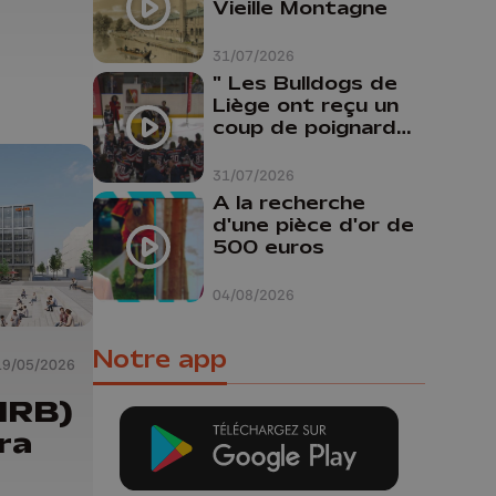
Vieille Montagne
31/07/2026
" Les Bulldogs de
Liège ont reçu un
coup de poignard
dans le dos "
31/07/2026
A la recherche
d'une pièce d'or de
500 euros
04/08/2026
Notre app
19/05/2026
NRB)
era