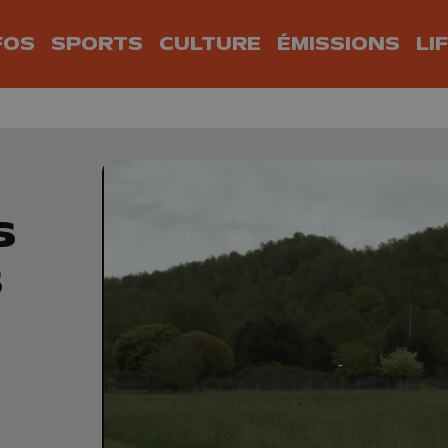
FOS
SPORTS
CULTURE
ÉMISSIONS
LI
e
s
s