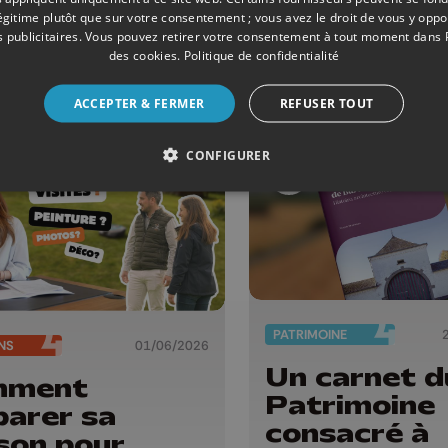
Volière
ées
légitime plutôt que sur votre consentement ; vous avez le droit de vous y opp
bandon
 publicitaires
. Vous pouvez retirer votre consentement à tout moment dans
des cookies
.
Politique de confidentialité
ACCEPTER & FERMER
REFUSER TOUT
CONFIGURER
PATRIMOINE
NS
01/06/2026
Un carnet d
mment
Patrimoine
parer sa
consacré à
son pour