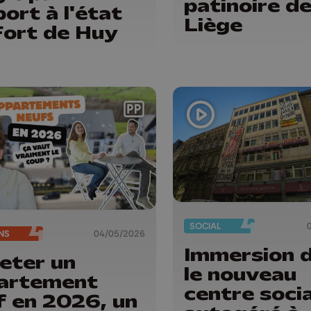
patinoire d
ort à l'état
Liège
Fort de Huy
SOCIAL
NS
04/05/2026
Immersion 
eter un
le nouveau
artement
centre socia
f en 2026, un