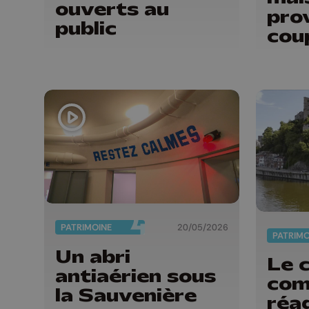
ouverts au
pro
public
cou
PATRIMOINE
20/05/2026
PATRIMO
Un abri
Le 
antiaérien sous
com
la Sauvenière
réa