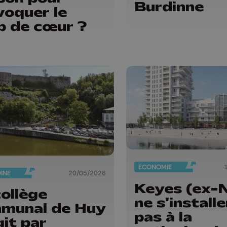
Burdinne
voquer le
p de cœur ?
ECONOMIE
INE
20/05/2026
Keyes (ex-
collège
ne s'install
munal de Huy
pas à la
git par