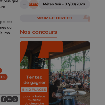
nt plus que
Météo Soir - 07/08/2026
ure
A suivre
VOIR LE DIRECT
pel est
unes qui
Nos concours
Valimo.
🎁 Gagnez 5x2
places pour le
Bucolique Ferrières
ILS
Festival 🌿🎶
Concours valable jusqu'au 9 août,
r
23h59.
Partagez sur FaceBook
Partagez sur LinkedIn
Partagez sur Whatsapp