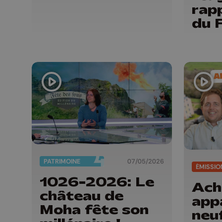
rapp
du 
PATRIMOINE
07/05/2026
ÉMISSIO
1026-2026: Le
Ach
château de
app
Moha fête son
neu